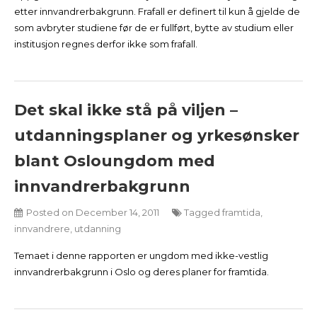
etter innvandrerbakgrunn. Frafall er definert til kun å gjelde de
som avbryter studiene før de er fullført, bytte av studium eller
institusjon regnes derfor ikke som frafall.
Det skal ikke stå på viljen –
utdanningsplaner og yrkesønsker
blant Osloungdom med
innvandrerbakgrunn
Posted on
December 14, 2011
Tagged
framtida
,
innvandrere
,
utdanning
Temaet i denne rapporten er ungdom med ikke-vestlig
innvandrerbakgrunn i Oslo og deres planer for framtida.