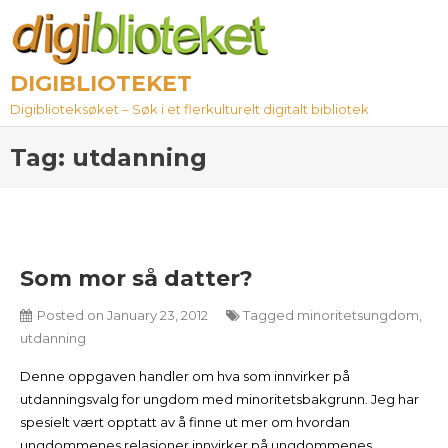
Skip
to
content
DIGIBLIOTEKET
Digiblioteksøket – Søk i et flerkulturelt digitalt bibliotek
Tag:
utdanning
Som mor så datter?
Posted on
January 23, 2012
Tagged
minoritetsungdom
,
utdanning
Denne oppgaven handler om hva som innvirker på
utdanningsvalg for ungdom med minoritetsbakgrunn. Jeg har
spesielt vært opptatt av å finne ut mer om hvordan
ungdommenes relasjoner innvirker på ungdommenes