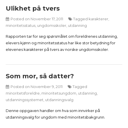
Ulikhet på tvers
Posted on
November 17, 2011
Tagged
karakterer
,
minoritetsstatus
,
ungdomsskoler
,
utdanning
Rapporten tar for seg spørsmålet om foreldrenes utdanning,
elevers kjønn og minoritetsstatus har like stor betydning for
elevenes karakterer på tvers av norske ungdomsskoler.
Som mor, så datter?
Posted on
November 9, 2011
Tagged
minoritetsforeldre
,
minoritetsungdom
,
utdanning
,
utdanningssystemet
,
utdanningsvalg
Denne oppgaven handler om hva som innvirker på
utdanningsvalg for ungdom med minoritetsbakgrunn.