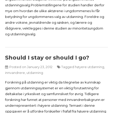
utdanningsvalg.Problemstillingene for studien handler derfor
mye om hvordan de ulike aktørene i ungdommenes liv får
betydning for ungdommenes valg av utdanning. Foreldre og
andre voksne, jevnaldrende og søsken, og lærere og
rådgivere, vektlegges i denne studien av minoritetsungdom
og utdanningsvalg.
Should I stay or should I go?
Posted on
January 23, 2012
Tagged
høyere utdanning
,
innvandrere
,
utdanning
Forskning på utdanning er viktig da tilegnelse av kunnskap
gjennom utdanningssystemet er en viktig forutsetning for
deltakelse i yrkeslivet og samfunnslivet for øvrig. Tidligere
forskning har funnet at personer med innvandrerbakgrunn er
underrepresentert i høyere utdanning. Temaet i denne
oppgaven er å utforske forskjeller i frafall fra høyere utdanning