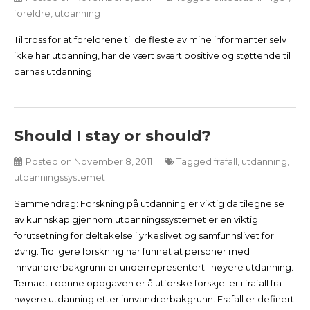
foreldre
,
utdanning
Til tross for at foreldrene til de fleste av mine informanter selv
ikke har utdanning, har de vært svært positive og støttende til
barnas utdanning.
Should I stay or should?
Posted on
November 8, 2011
Tagged
frafall
,
utdanning
,
utdanningssystemet
Sammendrag: Forskning på utdanning er viktig da tilegnelse
av kunnskap gjennom utdanningssystemet er en viktig
forutsetning for deltakelse i yrkeslivet og samfunnslivet for
øvrig. Tidligere forskning har funnet at personer med
innvandrerbakgrunn er underrepresentert i høyere utdanning.
Temaet i denne oppgaven er å utforske forskjeller i frafall fra
høyere utdanning etter innvandrerbakgrunn. Frafall er definert