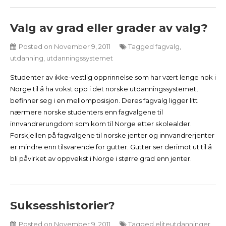
Valg av grad eller grader av valg?
Posted on
November 9, 2011
Tagged
fagvalg
,
utdanning
,
utdanningssystemet
Studenter av ikke-vestlig opprinnelse som har vært lenge nok i
Norge til å ha vokst opp i det norske utdanningssystemet,
befinner seg i en mellomposisjon. Deres fagvalg ligger litt
nærmere norske studenters enn fagvalgene til
innvandrerungdom som kom til Norge etter skolealder.
Forskjellen på fagvalgene til norske jenter og innvandrerjenter
er mindre enn tilsvarende for gutter. Gutter ser derimot ut til å
bli påvirket av oppvekst i Norge i større grad enn jenter.
Suksesshistorier?
Posted on
November 9, 2011
Tagged
eliteutdanninger
,