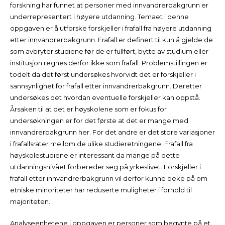
forskning har funnet at personer med innvandrerbakgrunn er
underrepresentert i høyere utdanning. Temaet i denne
oppgaven er å utforske forskjeller i frafall fra høyere utdanning
etter innvandrerbakgrunn. Frafall er definert til kun å gjelde de
som avbryter studiene før de er fullført, bytte av studium eller
institusjon regnes derfor ikke som frafall. Problemstillingen er
todelt da det først undersøkes hvorvidt det er forskjeller i
sannsynlighet for frafall etter innvandrerbakgrunn. Deretter
undersøkes det hvordan eventuelle forskjeller kan oppstå.
Årsaken til at det er høyskolene som er fokus for
undersøkningen er for det første at det er mange med
innvandrerbakgrunn her. For det andre er det store variasjoner
i frafallsrater mellom de ulike studieretningene. Frafall fra
høyskolestudiene er interessant da mange på dette
utdanningsnivået forbereder seg på yrkeslivet. Forskjeller i
frafall etter innvandrerbakgrunn vil derfor kunne peke på om
etniske minoriteter har reduserte muligheter i forhold til
majoriteten.
Analyseenhetene i oppgaven er personer som begynte på et