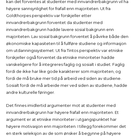
kan det forventes at studenter med innvandrerbakgrunn vil ha
høyere sannsynlighet for frafall enn majoriteten. Ut fra
Goldthorpes perspektiv var forskjeller etter
innvandrerbakgrunn forventet da studenter med
innvandrerbakgrunn hadde lavere sosial bakgrunn enn
majoriteten. Lav sosial bakgrunn forventet å påvirke både den
økonomiske kapasiteten til å fullføre studiene og informasjon
om utdanningssystemet. Ut fra Tintos perspektiv var etniske
forskjeller også forventet da etniske minoriteter hadde
vanskeligere for å integreres faglig og sosialt i studiet. Faglig
fordi de ikke har like gode karakterer som majoriteten, og
fordi de må bruke mer tid på arbeid ved siden av studiene.
Sosialt fordi de må arbeide mer ved siden av studiene, hadde
andre kulturelle føringer.
Det finnes imidlertid argumenter mot at studenter med
innvandrerbakgrunn har høyere frafall enn majoriteten. Et
argument er at etniske minoriteter i utgangspunktet har
høyere motivasjon enn majoriteten. I tillegg forekommer det
en sterk seleksjon av de som ønsker å begynne på høyere