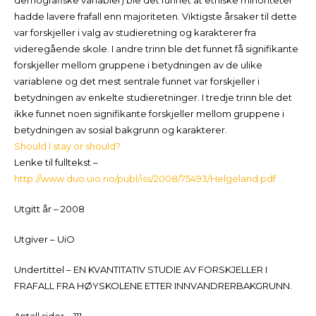
demografiske variabler) ble det funnet at etniske minoriteter
hadde lavere frafall enn majoriteten. Viktigste årsaker til dette
var forskjeller i valg av studieretning og karakterer fra
videregående skole. I andre trinn ble det funnet få signifikante
forskjeller mellom gruppene i betydningen av de ulike
variablene og det mest sentrale funnet var forskjeller i
betydningen av enkelte studieretninger. I tredje trinn ble det
ikke funnet noen signifikante forskjeller mellom gruppene i
betydningen av sosial bakgrunn og karakterer.
Should I stay or should?
Lenke til fulltekst –
http://www.duo.uio.no/publ/iss/2008/75493/Helgeland.pdf
Utgitt år – 2008
Utgiver – UiO
Undertittel – EN KVANTITATIV STUDIE AV FORSKJELLER I
FRAFALL FRA HØYSKOLENE ETTER INNVANDRERBAKGRUNN.