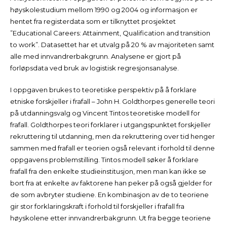
høyskolestudium mellom 1990 og 2004 og informasjon er
hentet fra registerdata som er tilknyttet prosjektet
”Educational Careers: Attainment, Qualification and transition
to work”. Datasettet har et utvalg på 20 % av majoriteten samt
alle med innvandrerbakgrunn. Analysene er gjort på
forløpsdata ved bruk av logistisk regresjonsanalyse.
I oppgaven brukes to teoretiske perspektiv på å forklare
etniske forskjeller i frafall – John H. Goldthorpes generelle teori
på utdanningsvalg og Vincent Tintos teoretiske modell for
frafall. Goldthorpes teori forklarer i utgangspunktet forskjeller
rekruttering til utdanning, men da rekruttering over tid henger
sammen med frafall er teorien også relevant i forhold til denne
oppgavens problemstilling. Tintos modell søker å forklare
frafall fra den enkelte studieinstitusjon, men man kan ikke se
bort fra at enkelte av faktorene han peker på også gjelder for
de som avbryter studiene. En kombinasjon av de to teoriene
gir stor forklaringskraft i forhold til forskjeller i frafall fra
høyskolene etter innvandrerbakgrunn. Ut fra begge teoriene