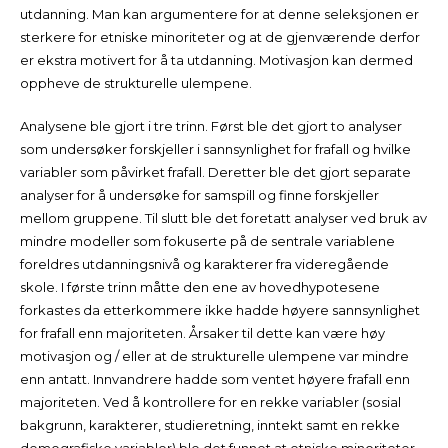
utdanning. Man kan argumentere for at denne seleksjonen er
sterkere for etniske minoriteter og at de gjenværende derfor
er ekstra motivert for å ta utdanning. Motivasjon kan dermed
oppheve de strukturelle ulempene.
Analysene ble gjort i tre trinn. Først ble det gjort to analyser
som undersøker forskjeller i sannsynlighet for frafall og hvilke
variabler som påvirket frafall. Deretter ble det gjort separate
analyser for å undersøke for samspill og finne forskjeller
mellom gruppene. Til slutt ble det foretatt analyser ved bruk av
mindre modeller som fokuserte på de sentrale variablene
foreldres utdanningsnivå og karakterer fra videregående
skole. I første trinn måtte den ene av hovedhypotesene
forkastes da etterkommere ikke hadde høyere sannsynlighet
for frafall enn majoriteten. Årsaker til dette kan være høy
motivasjon og / eller at de strukturelle ulempene var mindre
enn antatt. Innvandrere hadde som ventet høyere frafall enn
majoriteten. Ved å kontrollere for en rekke variabler (sosial
bakgrunn, karakterer, studieretning, inntekt samt en rekke