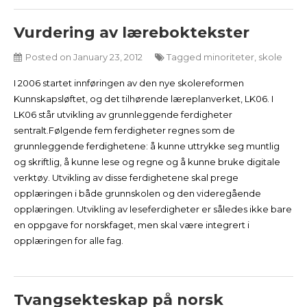
Vurdering av læreboktekster
Posted on
January 23, 2012
Tagged
minoriteter
,
skole
I 2006 startet innføringen av den nye skolereformen
Kunnskapsløftet, og det tilhørende læreplanverket, LK06. I
LK06 står utvikling av grunnleggende ferdigheter
sentralt.Følgende fem ferdigheter regnes som de
grunnleggende ferdighetene: å kunne uttrykke seg muntlig
og skriftlig, å kunne lese og regne og å kunne bruke digitale
verktøy. Utvikling av disse ferdighetene skal prege
opplæringen i både grunnskolen og den videregående
opplæringen. Utvikling av leseferdigheter er således ikke bare
en oppgave for norskfaget, men skal være integrert i
opplæringen for alle fag.
Tvangsekteskap på norsk