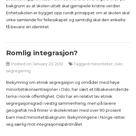
bakgrunn av at skolen uttalt skal gjenspeile kristne verdier.
Enhetsskolen er bygget opp rundt prinsippet om at skolen skal
virke samlende for fellesskapet og samtidig skal den enkelte
få bevare sin identitet.
Romlig integrasjon?
Posted on
January 23, 2012
Tagged
minoriteter
,
oslo
,
segregering
Bekymring om etnisk segregasjon og områder med høye
minoritetskonsentrasjoner i Oslo, har vært et tilbakevendende
tema i norsk offentlighet. Oslo har en relativt lav etnisk
segregasjonsgrad i vestlig sammenheng, men på lavere
geografisk nivå finner vi skolekretser med over 90 prosent
barn med minoritetsbakgrunn. Bekymringene i Norge retter
seg særlig mot integrasjonsspørsmålet.