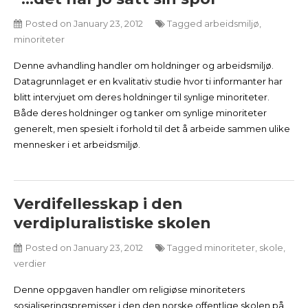
Posted on
January 23, 2012
Tagged
arbeidsmiljø
,
minoriteter
Denne avhandling handler om holdninger og arbeidsmiljø.
Datagrunnlaget er en kvalitativ studie hvor ti informanter har
blitt intervjuet om deres holdninger til synlige minoriteter.
Både deres holdninger og tanker om synlige minoriteter
generelt, men spesielt i forhold til det å arbeide sammen ulike
mennesker i et arbeidsmiljø.
Verdifellesskap i den
verdipluralistiske skolen
Posted on
January 23, 2012
Tagged
minoriteter
,
skole
,
verdier
Denne oppgaven handler om religiøse minoriteters
sosialiseringspremisser i den den norske offentlige skolen på