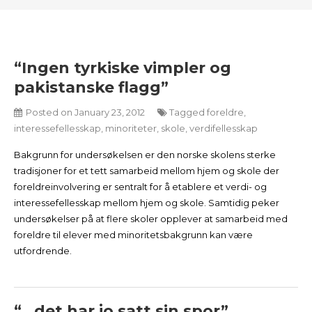
“Ingen tyrkiske vimpler og
pakistanske flagg”
Posted on
January 23, 2012
Tagged
foreldre
,
interessefellesskap
,
minoriteter
,
skole
,
verdifellesskap
Bakgrunn for undersøkelsen er den norske skolens sterke
tradisjoner for et tett samarbeid mellom hjem og skole der
foreldreinvolvering er sentralt for å etablere et verdi- og
interessefellesskap mellom hjem og skole. Samtidig peker
undersøkelser på at flere skoler opplever at samarbeid med
foreldre til elever med minoritetsbakgrunn kan være
utfordrende.
“…det har jo satt sin spor”