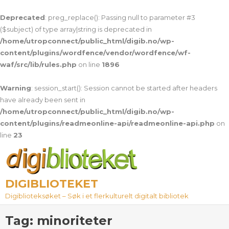
Deprecated
: preg_replace(): Passing null to parameter #3
($subject) of type array|string is deprecated in
/home/utropconnect/public_html/digib.no/wp-
content/plugins/wordfence/vendor/wordfence/wf-
waf/src/lib/rules.php
on line
1896
Warning
: session_start(): Session cannot be started after headers
have already been sent in
/home/utropconnect/public_html/digib.no/wp-
content/plugins/readmeonline-api/readmeonline-api.php
on
line
23
Skip
to
content
DIGIBLIOTEKET
Digiblioteksøket – Søk i et flerkulturelt digitalt bibliotek
Tag:
minoriteter