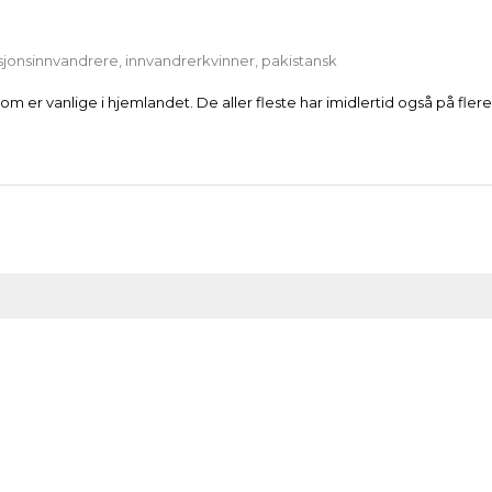
sjonsinnvandrere
,
innvandrerkvinner
,
pakistansk
m er vanlige i hjemlandet. De aller fleste har imidlertid også på flere