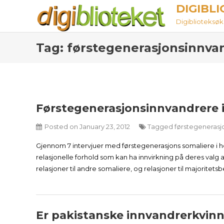
Skip
DIGIBL
to
Digiblioteksøket
content
Tag:
førstegenerasjonsinnva
Førstegenerasjonsinnvandrere 
Posted on
January 23, 2012
Tagged
førstegenerasj
Gjennom 7 intervjuer med førstegenerasjons somaliere i høy
relasjonelle forhold som kan ha innvirkning på deres val
relasjoner til andre somaliere, og relasjoner til majoritets
Er pakistanske innvandrerkvinner