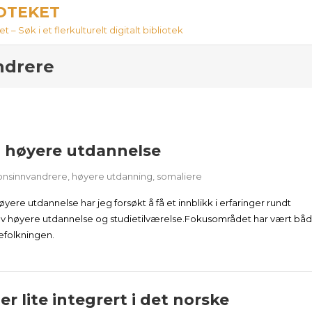
IOTEKET
 – Søk i et flerkulturelt digitalt bibliotek
ndrere
i høyere utdannelse
onsinnvandrere
,
høyere utdanning
,
somaliere
ere utdannelse har jeg forsøkt å få et innblikk i erfaringer rundt
g av høyere utdannelse og studietilværelse.Fokusområdet har vært bå
befolkningen.
 lite integrert i det norske