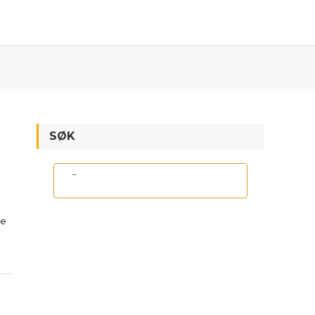
SØK
de