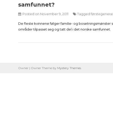
samfunnet?
Posted on
November 9, 2011
Tagged
førstegenera
De fleste kvinnene følger familie- og bosetningsmønster so
områder tilpasset seg og tatt del i det norske samfunnet.
Owner
|
Owner Theme by
Mystery Themes
.