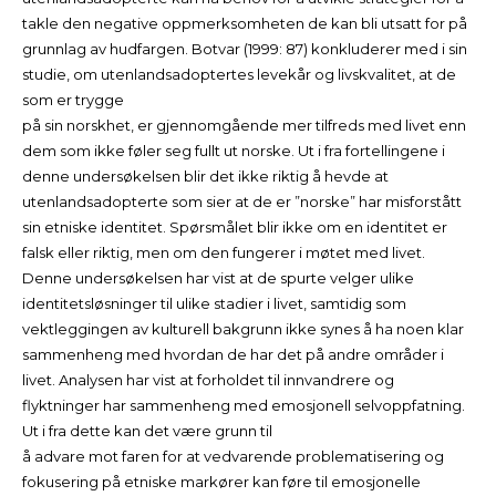
takle den negative oppmerksomheten de kan bli utsatt for på
grunnlag av hudfargen. Botvar (1999: 87) konkluderer med i sin
studie, om utenlandsadoptertes levekår og livskvalitet, at de
som er trygge
på sin norskhet, er gjennomgående mer tilfreds med livet enn
dem som ikke føler seg fullt ut norske. Ut i fra fortellingene i
denne undersøkelsen blir det ikke riktig å hevde at
utenlandsadopterte som sier at de er ”norske” har misforstått
sin etniske identitet. Spørsmålet blir ikke om en identitet er
falsk eller riktig, men om den fungerer i møtet med livet.
Denne undersøkelsen har vist at de spurte velger ulike
identitetsløsninger til ulike stadier i livet, samtidig som
vektleggingen av kulturell bakgrunn ikke synes å ha noen klar
sammenheng med hvordan de har det på andre områder i
livet. Analysen har vist at forholdet til innvandrere og
flyktninger har sammenheng med emosjonell selvoppfatning.
Ut i fra dette kan det være grunn til
å advare mot faren for at vedvarende problematisering og
fokusering på etniske markører kan føre til emosjonelle