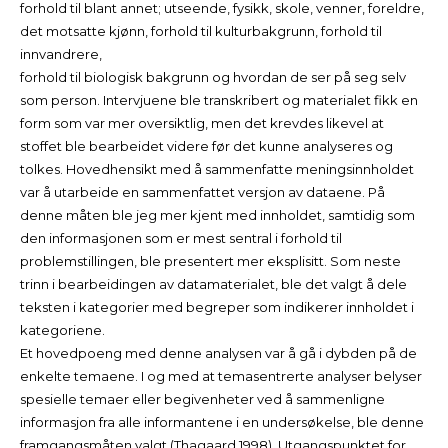
forhold til blant annet; utseende, fysikk, skole, venner, foreldre,
det motsatte kjønn, forhold til kulturbakgrunn, forhold til
innvandrere,
forhold til biologisk bakgrunn og hvordan de ser på seg selv
som person. Intervjuene ble transkribert og materialet fikk en
form som var mer oversiktlig, men det krevdes likevel at
stoffet ble bearbeidet videre før det kunne analyseres og
tolkes. Hovedhensikt med å sammenfatte meningsinnholdet
var å utarbeide en sammenfattet versjon av dataene. På
denne måten ble jeg mer kjent med innholdet, samtidig som
den informasjonen som er mest sentral i forhold til
problemstillingen, ble presentert mer eksplisitt. Som neste
trinn i bearbeidingen av datamaterialet, ble det valgt å dele
teksten i kategorier med begreper som indikerer innholdet i
kategoriene.
Et hovedpoeng med denne analysen var å gå i dybden på de
enkelte temaene. I og med at temasentrerte analyser belyser
spesielle temaer eller begivenheter ved å sammenligne
informasjon fra alle informantene i en undersøkelse, ble denne
framgangsmåten valgt (Thagaard 1998). Utgangspunktet for