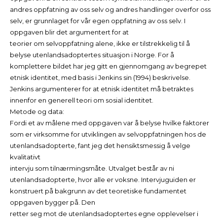
andres oppfatning av oss selv og andres handlinger overfor oss
selv, er grunnlaget for vår egen oppfatning av oss selv. I
oppgaven blir det argumentert for at
teorier om selvoppfatning alene, ikke er tilstrekkelig til å
belyse utenlandsadoptertes situasjon i Norge. For å
komplettere bildet har jeg gitt en gjennomgang av begrepet
etnisk identitet, med basis i Jenkins sin (1994) beskrivelse.
Jenkins argumenterer for at etnisk identitet må betraktes
innenfor en generell teori om sosial identitet.
Metode og data:
Fordi et av målene med oppgaven var å belyse hvilke faktorer
som er virksomme for utviklingen av selvoppfatningen hos de
utenlandsadopterte, fant jeg det hensiktsmessig å velge
kvalitativt
intervju som tilnærmingsmåte. Utvalget består av ni
utenlandsadopterte, hvor alle er voksne. Intervjuguiden er
konstruert på bakgrunn av det teoretiske fundamentet
oppgaven bygger på. Den
retter seg mot de utenlandsadoptertes egne opplevelser i