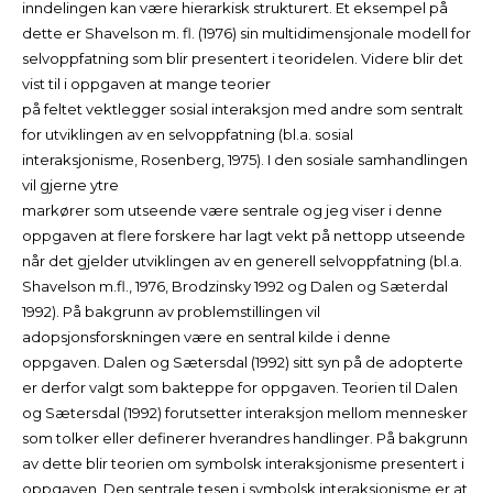
inndelingen kan være hierarkisk strukturert. Et eksempel på
dette er Shavelson m. fl. (1976) sin multidimensjonale modell for
selvoppfatning som blir presentert i teoridelen. Videre blir det
vist til i oppgaven at mange teorier
på feltet vektlegger sosial interaksjon med andre som sentralt
for utviklingen av en selvoppfatning (bl.a. sosial
interaksjonisme, Rosenberg, 1975). I den sosiale samhandlingen
vil gjerne ytre
markører som utseende være sentrale og jeg viser i denne
oppgaven at flere forskere har lagt vekt på nettopp utseende
når det gjelder utviklingen av en generell selvoppfatning (bl.a.
Shavelson m.fl., 1976, Brodzinsky 1992 og Dalen og Sæterdal
1992). På bakgrunn av problemstillingen vil
adopsjonsforskningen være en sentral kilde i denne
oppgaven. Dalen og Sætersdal (1992) sitt syn på de adopterte
er derfor valgt som bakteppe for oppgaven. Teorien til Dalen
og Sætersdal (1992) forutsetter interaksjon mellom mennesker
som tolker eller definerer hverandres handlinger. På bakgrunn
av dette blir teorien om symbolsk interaksjonisme presentert i
oppgaven. Den sentrale tesen i symbolsk interaksjonisme er at