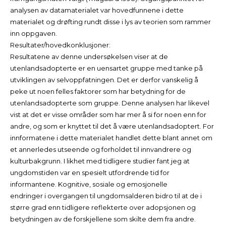
analysen av datamaterialet var hovedfunnene i dette
materialet og drøfting rundt disse i lys av teorien som rammer
inn oppgaven.
Resultater/hovedkonklusjoner:
Resultatene av denne undersøkelsen viser at de
utenlandsadopterte er en uensartet gruppe med tanke på
utviklingen av selvoppfatningen. Det er derfor vanskelig å
peke ut noen felles faktorer som har betydning for de
utenlandsadopterte som gruppe. Denne analysen har likevel
vist at det er visse områder som har mer å si for noen enn for
andre, og som er knyttet til det å være utenlandsadoptert. For
innformatene i dette materialet handlet dette blant annet om
et annerledes utseende og forholdet til innvandrere og
kulturbakgrunn. I likhet med tidligere studier fant jeg at
ungdomstiden var en spesielt utfordrende tid for
informantene. Kognitive, sosiale og emosjonelle
endringer i overgangen til ungdomsalderen bidro til at de i
større grad enn tidligere reflekterte over adopsjonen og
betydningen av de forskjellene som skilte dem fra andre.