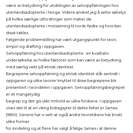
være av betydning for utviklingen av selvoppfatningen hos
utenlandsadopterte i Norge. Videre ønsket jeg å sette søkelys
på hvilke særlige utfordringer som møter de
utenlandsadopterte i motsetning til norsk-fødte og hvordan
disse takles.
Følgende problemstilling har vært utgangspunkt for teori,
empiri og drøfting i oppgaven:
Selvoppfatning hos utenlandsadopterte : en kvalitativ
undersøkelse av hvilke faktorer som kan være av betydning,
med særlig vekt på etnisk identitet.
Begrepene selvoppfatning og etnisk identitet står sentralt i
oppgaven og ulike teorier knyttet til disse begrepene blir
presentert i teoridelen i oppgaven. Selvoppfatningsbegrepet
er et mangetydig
begrep og det gis ulikt innhold av ulike forskere. I oppgaven
vises det til at en viktig bidragsyter til dette feltet er James
(1890). Senere har vi sett at også andre teoretikere har brukt
ulike former
for inndeling og at flere har valgt å følge James i at denne