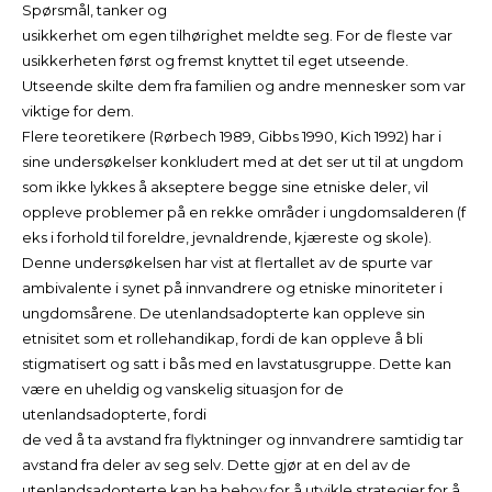
Spørsmål, tanker og
usikkerhet om egen tilhørighet meldte seg. For de fleste var
usikkerheten først og fremst knyttet til eget utseende.
Utseende skilte dem fra familien og andre mennesker som var
viktige for dem.
Flere teoretikere (Rørbech 1989, Gibbs 1990, Kich 1992) har i
sine undersøkelser konkludert med at det ser ut til at ungdom
som ikke lykkes å akseptere begge sine etniske deler, vil
oppleve problemer på en rekke områder i ungdomsalderen (f
eks i forhold til foreldre, jevnaldrende, kjæreste og skole).
Denne undersøkelsen har vist at flertallet av de spurte var
ambivalente i synet på innvandrere og etniske minoriteter i
ungdomsårene. De utenlandsadopterte kan oppleve sin
etnisitet som et rollehandikap, fordi de kan oppleve å bli
stigmatisert og satt i bås med en lavstatusgruppe. Dette kan
være en uheldig og vanskelig situasjon for de
utenlandsadopterte, fordi
de ved å ta avstand fra flyktninger og innvandrere samtidig tar
avstand fra deler av seg selv. Dette gjør at en del av de
utenlandsadopterte kan ha behov for å utvikle strategier for å