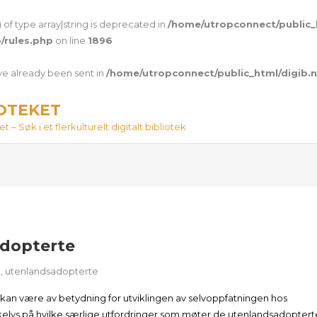
 of type array|string is deprecated in
/home/utropconnect/public_
/rules.php
on line
1896
ave already been sent in
/home/utropconnect/public_html/digib.
IOTEKET
 – Søk i et flerkulturelt digitalt bibliotek
adopterte
g
,
utenlandsadopterte
kan være av betydning for utviklingen av selvoppfatningen hos
kelys på hvilke særlige utfordringer som møter de utenlandsadopterte