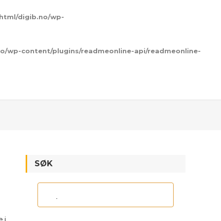
html/digib.no/wp-
no/wp-content/plugins/readmeonline-api/readmeonline-
SØK
 i