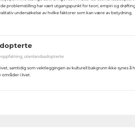
de problemstilling har vært utgangspunkt for teori, empiri og drøfting
litativ undersøkelse av hvilke faktorer som kan være av betydning,
adopterte
voppfatning
,
utenlandsadopterte
 i livet, samtidig som vektleggingen av kulturell bakgrunn ikke synes å 
mråder i livet.