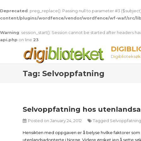
Deprecated
: preg_replace(): Passing null to parameter #3 ($subject)
content/plugins/wordfence/vendor/wordfence/wf-waf/src/lib
Warning
: session_start(): Session cannot be started after headers h
api.php
on line
23
Skip
DIGIBL
to
Digiblioteksøket
content
Tag:
Selvoppfatning
Selvoppfatning hos utenlands
Posted on
January 24, 2012
Tagged
Selvoppfatnin
Hensikten med oppgaven er å belyse hvilke faktorer som 
utenlandsadopterte i Norge. Videre ønsket jeg å sette sø