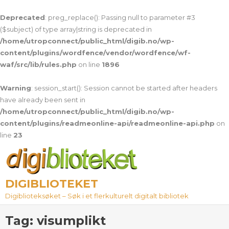
Deprecated
: preg_replace(): Passing null to parameter #3
($subject) of type array|string is deprecated in
/home/utropconnect/public_html/digib.no/wp-
content/plugins/wordfence/vendor/wordfence/wf-
waf/src/lib/rules.php
on line
1896
Warning
: session_start(): Session cannot be started after headers
have already been sent in
/home/utropconnect/public_html/digib.no/wp-
content/plugins/readmeonline-api/readmeonline-api.php
on
line
23
Skip
to
content
DIGIBLIOTEKET
Digiblioteksøket – Søk i et flerkulturelt digitalt bibliotek
Tag:
visumplikt