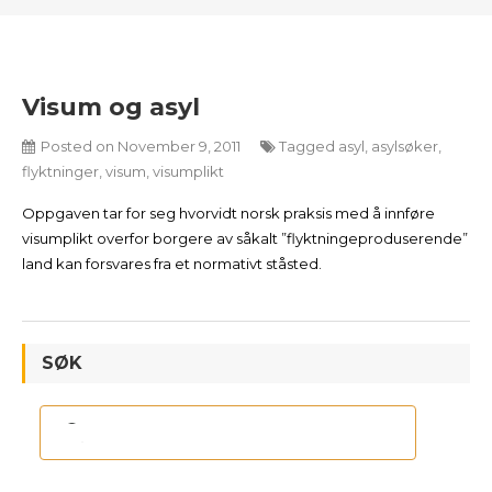
Visum og asyl
Posted on
November 9, 2011
Tagged
asyl
,
asylsøker
,
flyktninger
,
visum
,
visumplikt
Oppgaven tar for seg hvorvidt norsk praksis med å innføre
visumplikt overfor borgere av såkalt ”flyktningeproduserende”
land kan forsvares fra et normativt ståsted.
SØK