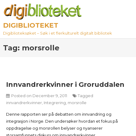
Skip
to
content
DIGIBLIOTEKET
Digiblioteksøket – Søk i et flerkulturelt digitalt bibliotek
Tag:
morsrolle
Innvandrerkvinner i Groruddalen
Posted on
December 9, 2011
Tagged
innvandrerkvinner
,
Integrering
,
morsrolle
Denne rapporten ser på debatten om innvandring og
integrasjon i Norge. Den undersøker hvordan et fokus på
oppdragelse og morsrollen belyser og nyanserer
storsamfunnets diskurs om innvandrerkvinner.