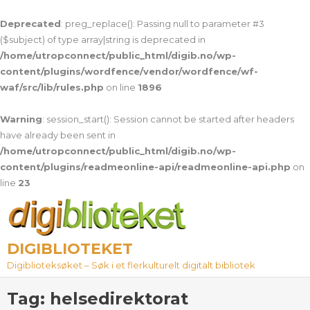
Deprecated
: preg_replace(): Passing null to parameter #3
($subject) of type array|string is deprecated in
/home/utropconnect/public_html/digib.no/wp-
content/plugins/wordfence/vendor/wordfence/wf-
waf/src/lib/rules.php
on line
1896
Warning
: session_start(): Session cannot be started after headers
have already been sent in
/home/utropconnect/public_html/digib.no/wp-
content/plugins/readmeonline-api/readmeonline-api.php
on
line
23
Skip
to
content
DIGIBLIOTEKET
Digiblioteksøket – Søk i et flerkulturelt digitalt bibliotek
Tag:
helsedirektorat