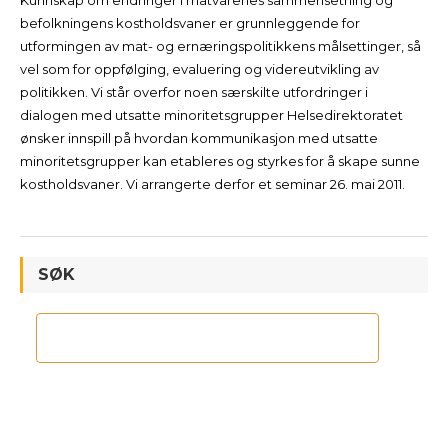
Kunnskap om endringer i matvarenes sammensetning og
befolkningens kostholdsvaner er grunnleggende for
utformingen av mat- og ernæringspolitikkens målsettinger, så
vel som for oppfølging, evaluering og videreutvikling av
politikken. Vi står overfor noen særskilte utfordringer i
dialogen med utsatte minoritetsgrupper Helsedirektoratet
ønsker innspill på hvordan kommunikasjon med utsatte
minoritetsgrupper kan etableres og styrkes for å skape sunne
kostholdsvaner. Vi arrangerte derfor et seminar 26. mai 2011.
SØK