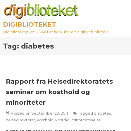
Skip
to
content
DIGIBLIOTEKET
Digiblioteksøket – Søk i et flerkulturelt digitalt bibliotek
Tag:
diabetes
Rapport fra Helsedirektoratets
seminar om kosthold og
minoriteter
Posted on
September 29, 2011
Tagged
diabetes
,
helsedirektorat
,
kosthold
,
kostråd
,
minoritetshelse