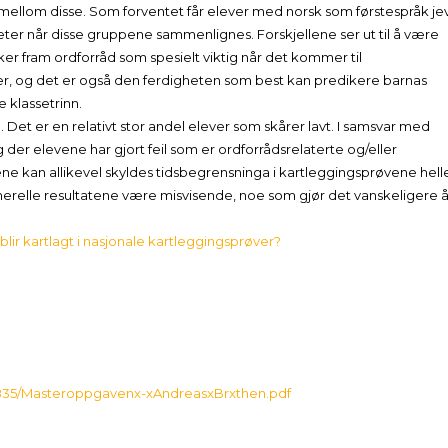
r mellom disse. Som forventet får elever med norsk som førstespråk je
eter når disse gruppene sammenlignes. Forskjellene ser ut til å være
ker fram ordforråd som spesielt viktig når det kommer til
er, og det er også den ferdigheten som best kan predikere barnas
 klassetrinn.
e. Det er en relativt stor andel elever som skårer lavt. I samsvar med
 der elevene har gjort feil som er ordforrådsrelaterte og/eller
ne kan allikevel skyldes tidsbegrensninga i kartleggingsprøvene hell
enerelle resultatene være misvisende, noe som gjør det vanskeligere 
blir kartlagt i nasjonale kartleggingsprøver?
128835/Masteroppgavenx-xAndreasxBrxthen.pdf