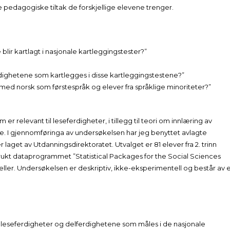
ke pedagogiske tiltak de forskjellige elevene trenger.
blir kartlagt i nasjonale kartleggingstester?”
ighetene som kartlegges i disse kartleggingstestene?”
 med norsk som førstespråk og elever fra språklige minoriteter?”
 er relevant til leseferdigheter, i tillegg til teori om innlæring av
se. I gjennomføringa av undersøkelsen har jeg benyttet avlagte
r laget av Utdanningsdirektoratet. Utvalget er 81 elever fra 2. trinn
 brukt dataprogrammet ”Statistical Packages for the Social Sciences
beller. Undersøkelsen er deskriptiv, ikke-eksperimentell og består av 
leseferdigheter og delferdighetene som måles i de nasjonale