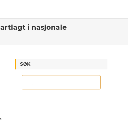
artlagt i nasjonale
SØK
r
e
r