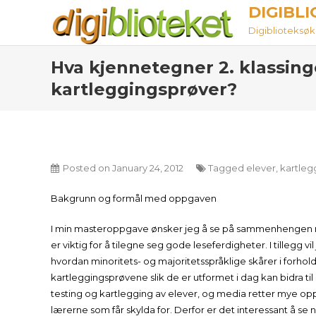
Skip
DIGIBL
to
Digiblioteksøket
content
Hva kjennetegner 2. klassinge
kartleggingsprøver?
Posted on
January 24, 2012
Tagged
elever
,
kartleg
Bakgrunn og formål med oppgaven
I min masteroppgave ønsker jeg å se på sammenhengen me
er viktig for å tilegne seg gode leseferdigheter. I tillegg
hvordan minoritets- og majoritetsspråklige skårer i forhol
kartleggingsprøvene slik de er utformet i dag kan bidra til
testing og kartlegging av elever, og media retter mye op
lærerne som får skylda for. Derfor er det interessant å