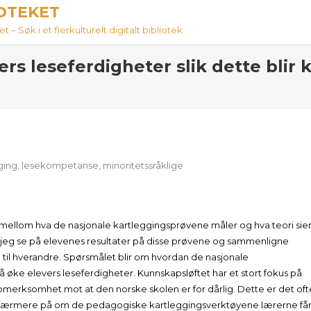
IOTEKET
 – Søk i et flerkulturelt digitalt bibliotek
rs leseferdigheter slik dette blir k
ging
,
lesekompetanse
,
minoritetssråklige
llom hva de nasjonale kartleggingsprøvene måler og hva teori sie
 vil jeg se på elevenes resultater på disse prøvene og sammenligne
d til hverandre. Spørsmålet blir om hvordan de nasjonale
 å øke elevers leseferdigheter. Kunnskapsløftet har et stort fokus på
pmerksomhet mot at den norske skolen er for dårlig. Dette er det oft
 se nærmere på om de pedagogiske kartleggingsverktøyene lærerne få