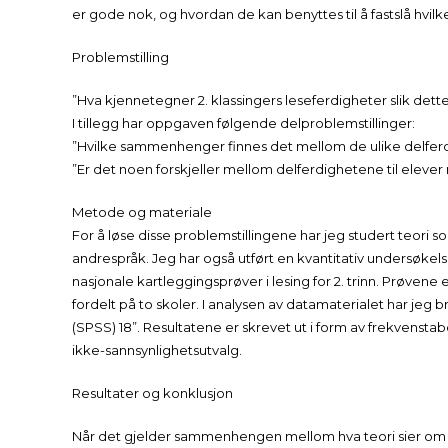
er gode nok, og hvordan de kan benyttes til å fastslå hvil
Problemstilling
”Hva kjennetegner 2. klassingers leseferdigheter slik dette 
I tillegg har oppgaven følgende delproblemstillinger:
”Hvilke sammenhenger finnes det mellom de ulike delferd
”Er det noen forskjeller mellom delferdighetene til elever
Metode og materiale
For å løse disse problemstillingene har jeg studert teori som
andrespråk. Jeg har også utført en kvantitativ undersøkel
nasjonale kartleggingsprøver i lesing for 2. trinn. Prøvene e
fordelt på to skoler. I analysen av datamaterialet har jeg
(SPSS) 18”. Resultatene er skrevet ut i form av frekvensta
ikke-sannsynlighetsutvalg.
Resultater og konklusjon
Når det gjelder sammenhengen mellom hva teori sier om 