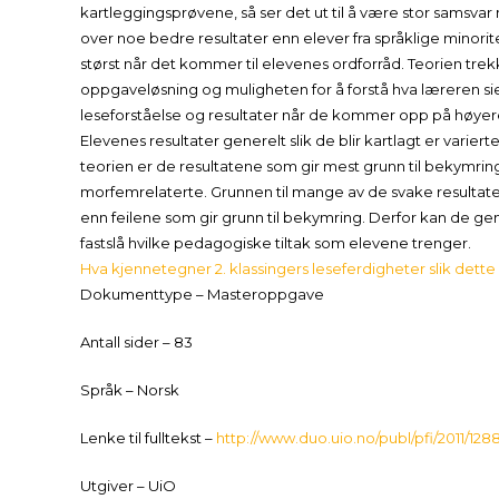
kartleggingsprøvene, så ser det ut til å være stor samsva
over noe bedre resultater enn elever fra språklige minorit
størst når det kommer til elevenes ordforråd. Teorien trek
oppgaveløsning og muligheten for å forstå hva læreren si
leseforståelse og resultater når de kommer opp på høyere
Elevenes resultater generelt slik de blir kartlagt er variert
teorien er de resultatene som gir mest grunn til bekymring
morfemrelaterte. Grunnen til mange av de svake resultate
enn feilene som gir grunn til bekymring. Derfor kan de g
fastslå hvilke pedagogiske tiltak som elevene trenger.
Hva kjennetegner 2. klassingers leseferdigheter slik dette 
Dokumenttype – Masteroppgave
Antall sider – 83
Språk – Norsk
Lenke til fulltekst –
http://www.duo.uio.no/publ/pfi/2011/
Utgiver – UiO