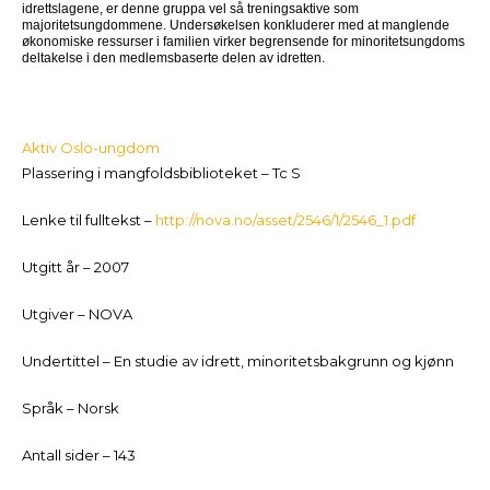
idrettslagene, er denne gruppa vel så treningsaktive som
majoritetsungdommene. Undersøkelsen konkluderer med at manglende
økonomiske ressurser i familien virker begrensende for minoritetsungdoms
deltakelse i den medlemsbaserte delen av idretten.
Aktiv Oslo-ungdom
Plassering i mangfoldsbiblioteket – Tc S
Lenke til fulltekst –
http://nova.no/asset/2546/1/2546_1.pdf
Utgitt år – 2007
Utgiver – NOVA
Undertittel – En studie av idrett, minoritetsbakgrunn og kjønn
Språk – Norsk
Antall sider – 143