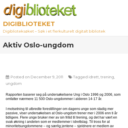
Skip
to
content
DIGIBLIOTEKET
Digiblioteksøket – Søk i et flerkulturelt digitalt bibliotek
Aktiv Oslo-ungdom
Posted on
December 9, 2011
Tagged
idrett
,
trening
,
ungdom
Rapporten baserer seg på undersøkelsene Ung i Oslo 1996 og 2006, som
omfatter nærmere 11 500 Oslo-ungdommer i alderen 14-17 år.
I motsetning til utbredte forestillinger om dagens unge som stadig mer
passive, viser undersøkelsen at Oslo-ungdom trener mer i 2006 enn ti år
tidligere. Flere unge bruker mer av sin fritid til trening, og det har vært en
svak økning i andelen som er medlemmer i idrettslag. Til tross for at
minoritetsungdommene – og særlig jentene – sjeldnere er medlem av