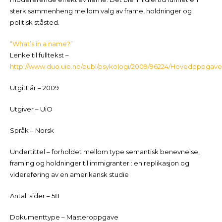
sterk sammenheng mellom valg av frame, holdninger og
politisk ståsted.
“What’s in a name?”
Lenke til fulltekst –
http://www.duo.uio.no/publ/psykologi/2009/96224/Hovedoppga
Utgitt år – 2009
Utgiver – UiO
Språk – Norsk
Undertittel – forholdet mellom type semantisk benevnelse,
framing og holdninger til immigranter : en replikasjon og
videreføring av en amerikansk studie
Antall sider – 58
Dokumenttype – Masteroppgave