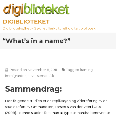
Skip
to
content
DIGIBLIOTEKET
Digiblioteksøket – Søk i et flerkulturelt digitalt bibliotek
“What’s in a name?”
Posted on
November 8, 2011
Tagged
framing
,
immigranter
,
navn
,
semantisk
Sammendrag:
Den følgende studien er en replikasjon og videreføring av en
studie utført av Ommundsen, Larsen & van der Veer i USA
(2008). I denne studien fant man at type semantisk benevnelse