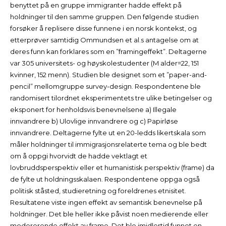
benyttet på en gruppe immigranter hadde effekt på
holdninger til den samme gruppen. Den følgende studien
forsøker å replisere disse funnene i en norsk kontekst, og
etterprøver samtidig Ommundsen et al.s antagelse om at
deres funn kan forklares som en ”framingeffekt”. Deltagerne
var 305 universitets- og høyskolestudenter (M alder=22, 151
kvinner, 152 menn). Studien ble designet som et ”paper-and-
pencil” mellomgruppe survey-design. Respondentene ble
randomisert tilordnet eksperimentets tre ulike betingelser og
eksponert for henholdsvis benevnelsene a) Illegale
innvandrere b) Ulovlige innvandrere og c) Papirløse
innvandrere. Deltagerne fylte ut en 20-ledds likertskala som
måler holdninger til immigrasjonsrelaterte tema og ble bedt
om å oppgi hvorvidt de hadde vektlagt et
lovbruddsperspektiv eller et humanistisk perspektiv (frame) da
de fylte ut holdningsskalaen. Respondentene oppga også
politisk ståsted, studieretning og foreldrenes etnisitet.
Resultatene viste ingen effekt av semantisk benevnelse på
holdninger. Det ble heller ikke påvist noen medierende eller
modererende effekt av frame. Det ble imidlertid funnet en