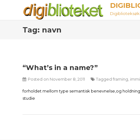
Skip
DIGIBL
to
Digiblioteksøket
content
Tag:
navn
“What’s in a name?”
Posted on
November 8, 2011
Tagged
framing
,
immi
forholdet mellom type semantisk benevnelse,og holdninger
studie