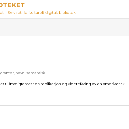
IOTEKET
 – Søk i et flerkulturelt digitalt bibliotek
granter
,
navn
,
semantisk
 til immigranter : en replikasjon og videreføring av en amerikansk