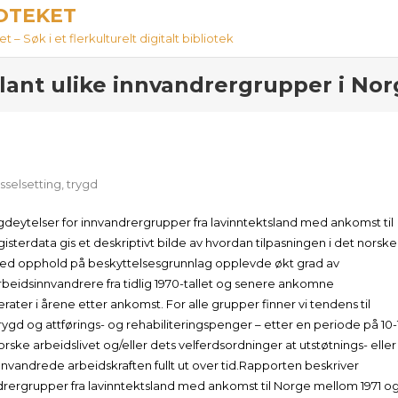
IOTEKET
 – Søk i et flerkulturelt digitalt bibliotek
blant ulike innvandrergrupper i No
sselsetting
,
trygd
ygdeytelser for innvandrergrupper fra lavinntektsland med ankomst til
isterdata gis et deskriptivt bilde av hvordan tilpasningen i det norske
d opphold på beskyttelsesgrunnlag opplevde økt grad av
rbeidsinnvandrere fra tidlig 1970-tallet og senere ankomne
ter i årene etter ankomst. For alle grupper finner vi tendens til
ygd og attførings- og rehabiliteringspenger – etter en periode på 10-
orske arbeidslivet og/eller dets velferdsordninger at utstøtnings- eller
nnvandrede arbeidskraften fullt ut over tid.Rapporten beskriver
andrergrupper fra lavinntektsland med ankomst til Norge mellom 1971 o