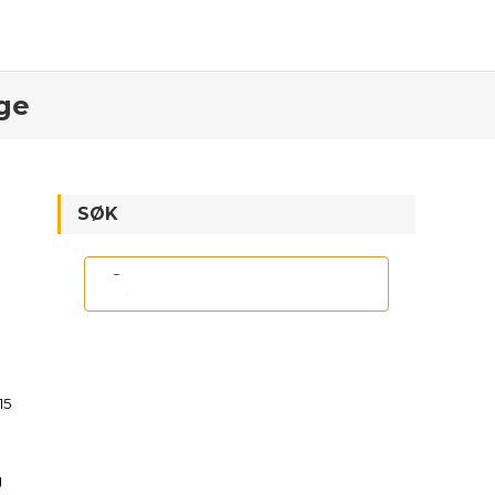
rge
SØK
15
g