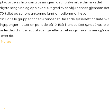
riptivt bilde av hvordan tilpasningen i det norske arbeidsmarkedet
kyttelsesgrunnlag opplevde økt grad av selvhjulpenhet gjennom de
ig 1970-tallet og senere ankomne familiemedlemmer høye
t. For alle grupper finner vi tendens til fallende sysselsettingsrater –
ngspenger – etter en periode på 10-15 år i landet. Det synes å være e
 velferdsordninger at utstøtnings- eller tiltrekningsmekanismer gjør d
 over tid.
 i Norge