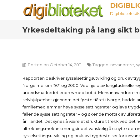
Skip
DIGIBL
to
Digiblioteksøket
content
Yrkesdeltaking på lang sikt 
Posted on
October 14, 2011
Tagged
innvandrere
,
sy
Rapporten beskriver sysselsettingsutvikling og bruk av tr
Norge mellom 1971 og 2000. Ved hjelp av longitudinelle reg
arbeidsmarkedet endres med botid. Mens innvandrere me
selvhjulpenhet gjennom det første tiåret i Norge, hadde a
familiemedlemmer høye sysselsettingsrater og lave trygdera
fallende sysselsettingsrater – og økende mottak av uføretr
år i landet. Det synes å være et strukturelt trekk ved det n
tiltrekningsmekanismer gjør det vanskelig å utnytte den i
sysselsettingsutvikling og bruk av trygdeytelser for innv