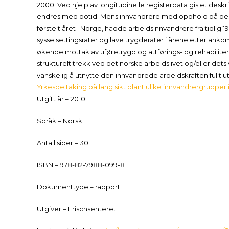
2000. Ved hjelp av longitudinelle registerdata gis et desk
endres med botid. Mens innvandrere med opphold på bes
første tiåret i Norge, hadde arbeidsinnvandrere fra tidl
sysselsettingsrater og lave trygderater i årene etter ankoms
økende mottak av uføretrygd og attførings- og rehabiliteri
strukturelt trekk ved det norske arbeidslivet og/eller dets
vanskelig å utnytte den innvandrede arbeidskraften fullt ut
Yrkesdeltaking på lang sikt blant ulike innvandrergrupper
Utgitt år – 2010
Språk – Norsk
Antall sider – 30
ISBN – 978-82-7988-099-8
Dokumenttype – rapport
Utgiver – Frischsenteret