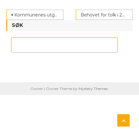
Post
Kommunenes utgifter til bosetting og integrering av flyktninger og personer med opphold på humanitært grunnlag i 2016
Behovet for tolk i 2016
navigation
SØK
Owner
|
Owner Theme by
Mystery Themes
.