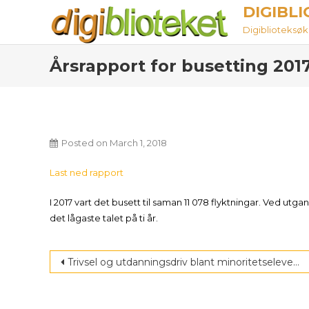
Skip
DIGIBL
to
Digiblioteksøket
content
Årsrapport for busetting 201
Posted on
March 1, 2018
Last ned rapport
I 2017 vart det busett til saman 11 078 flyktningar. Ved ut
det lågaste talet på ti år.
Post
Trivsel og utdanningsdriv blant minoritetselever i videregående
navigation