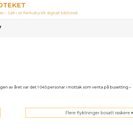
IOTEKET
 – Søk i et flerkulturelt digitalt bibliotek
7
gangen av året var det 1 045 personar i mottak som venta på busetting –
Flere flyktninger bosatt raskere