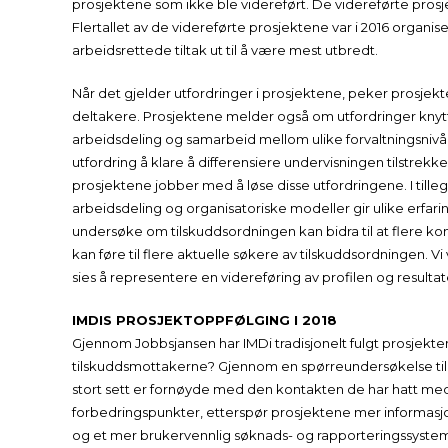
prosjektene som ikke ble videreført. De videreførte prosje
Flertallet av de videreførte prosjektene var i 2016 organis
arbeidsrettede tiltak ut til å være mest utbredt.
Når det gjelder utfordringer i prosjektene, peker prosjekt
deltakere. Prosjektene melder også om utfordringer knytte
arbeidsdeling og samarbeid mellom ulike forvaltningsnivåe
utfordring å klare å differensiere undervisningen tilstrekk
prosjektene jobber med å løse disse utfordringene. I tille
arbeidsdeling og organisatoriske modeller gir ulike erfarin
undersøke om tilskuddsordningen kan bidra til at flere ko
kan føre til flere aktuelle søkere av tilskuddsordningen.
sies å representere en videreføring av profilen og resulta
IMDIS PROSJEKTOPPFØLGING I 2018
Gjennom Jobbsjansen har IMDi tradisjonelt fulgt prosjektene
tilskuddsmottakerne? Gjennom en spørreundersøkelse til
stort sett er fornøyde med den kontakten de har hatt med
forbedringspunkter, etterspør prosjektene mer informasjon
og et mer brukervennlig søknads- og rapporteringssystem. 