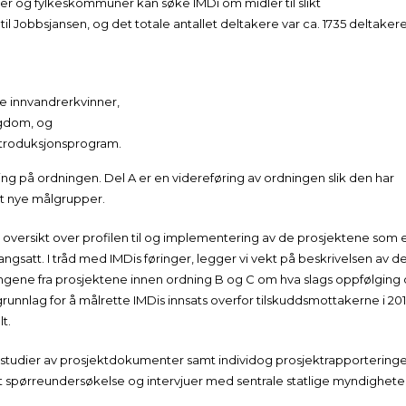
r og fylkeskommuner kan søke IMDi om midler til slikt
r til Jobbsjansen, og det totale antallet deltakere var ca. 1735 deltakere
e innvandrerkvinner,
ngdom, og
introduksjonsprogram.
g på ordningen. Del A er en videreføring av ordningen slik den har
t nye målgrupper.
et oversikt over profilen til og implementering av de prosjektene som 
gangsatt. I tråd med IMDis føringer, legger vi vekt på beskrivelsen av d
ringene fra prosjektene innen ordning B og C om hva slags oppfølging
runnlag for å målrette IMDis innsats overfor tilskuddsmottakerne i 201
t.
kstudier av prosjektdokumenter samt individog prosjektrapportering
t spørreundersøkelse og intervjuer med sentrale statlige myndighete