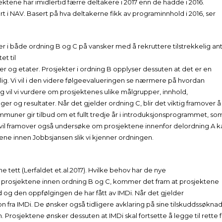
ktene har imidlertid færre deltakere i 2017 enn de hadde i 2016.
ert i NAV. Basert på hva deltakerne fikk av programinnhold i 2016, ser
er i både ordning B og C på vansker med å rekruttere tilstrekkelig ant
t til
r og etater. Prosjekter i ordning B opplyser dessuten at det er en
elig. Vi vil i den videre følgeevalueringen se nærmere på hvordan
gg vil vi vurdere om prosjektenes ulike målgrupper, innhold,
ger og resultater. Når det gjelder ordning C, blir det viktig framover å
mmuner gir tilbud om et fullt tredje år i introduksjonsprogrammet, so
 Vi vil framover også undersøke om prosjektene innenfor delordning A 
tene innen Jobbsjansen slik vi kjenner ordningen.
 tett (Lerfaldet et.al.2017). Hvilke behov har de nye
 prosjektene innen ordning B og C, kommer det fram at prosjektene
 og den oppfølgingen de har fått av IMDi. Når det gjelder
 fra IMDi. De ønsker også tidligere avklaring på sine tilskuddssøkna
Prosjektene ønsker dessuten at IMDi skal fortsette å legge til rette 