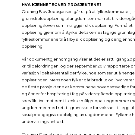
HVA KJENNETEGNER PROSJEKTENE?
Ordning B av Jobbsjansen går ut på at fylkeskommuner, i
grunnskoleopplæring til ungdom som har rett til videreg
opplæringsloven som muliggjør slik opplæring. Formålet
opplæring gjennom å styrke deltakernes faglige grunnlag f
fylkeskommunene til å tilby slik opplæring og derigjenn
opplæring.
Vår dokumentgjennomgang viser at det er satt i gang 20 pros
kr. til delordningen, og per september 2017 rapporterte p
variasjon i deltakerantall per fylke, noe som ser ut å heng
opplæringen. Mens noen fylker går bredt ut og involverer o
de fleste prosjektene er kommunene hovedansvarlige for o
og åpner for hospitering i fag på videregående opplærings
spesifikt inn mot den tiltenkte målgruppa: ungdommer med
ungdommer med rett til grunnskole for voksne. I tillegg t
sosialpedagogisk oppfølging av ungdommene. Fylkene har 
undervisningsinnhold.
Ordning C innebærer at kommunene, innen rammene av Jobb