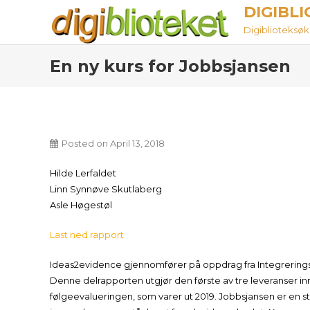
Skip
DIGIBL
to
Digiblioteksøket
content
En ny kurs for Jobbsjansen
Posted on
April 13, 2018
Hilde Lerfaldet
Linn Synnøve Skutlaberg
Asle Høgestøl
Last ned rapport
Ideas2evidence gjennomfører på oppdrag fra Integrerings
Denne delrapporten utgjør den første av tre leveranser in
følgeevalueringen, som varer ut 2019. Jobbsjansen er en sta