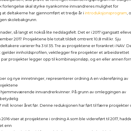
ik forlengelse skal styrke nyankomne innvandreres mulighet for
g at deltakerne har gjennomført et tredje år i
introduksjonsprogram
, 
ingen skolebakgrunn.
der, så langt et nokså lite nedslagsfelt. Det er i 2017 igangsatt ellev
ber 2017. Prosjektene ble totalt tildelt omtrent 10,8 mill.kr. Sju
deltakere varierer fra 3 til 35. Tre av prosjektene er forankret i NAV. D
 gjelder innholdsprofilen, vektlegger fire prosjekter et arbeidsrettet
t par prosjekter legger opp til kombinasjonsløp, og en eller annen fo
r og nye innretninger, representerer ordning A en videreføring av
rosjektene
 for hjemmeværende innvandrerkvinner. På grunn av omleggingen av
 betydelig
t 97 mill. kroner året før. Denne reduksjonen har ført til færre prosjekter
a 2016 viser at prosjektene i ordning A som ble videreført til 2017, hadd
tet enn