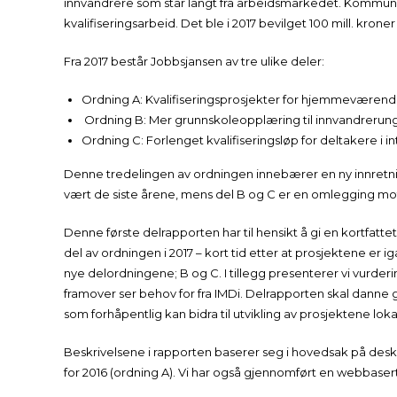
innvandrere som står langt fra arbeidsmarkedet. Kommune
kvalifiseringsarbeid. Det ble i 2017 bevilget 100 mill. krone
Fra 2017 består Jobbsjansen av tre ulike deler:
Ordning A: Kvalifiseringsprosjekter for hjemmeværend
Ordning B: Mer grunnskoleopplæring til innvandreru
Ordning C: Forlenget kvalifiseringsløp for deltakere i 
Denne tredelingen av ordningen innebærer en ny innretnin
vært de siste årene, mens del B og C er en omlegging mo
Denne første delrapporten har til hensikt å gi en kortfatt
del av ordningen i 2017 – kort tid etter at prosjektene er i
nye delordningene; B og C. I tillegg presenterer vi vurde
framover ser behov for fra IMDi. Delrapporten skal danne g
som forhåpentlig kan bidra til utvikling av prosjektene lokal
Beskrivelsene i rapporten baserer seg i hovedsak på des
for 2016 (ordning A). Vi har også gjennomført en webbaser