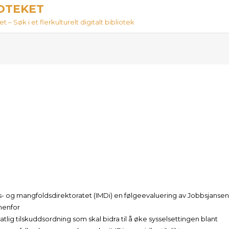
IOTEKET
 – Søk i et flerkulturelt digitalt bibliotek
- og mangfoldsdirektoratet (IMDi) en følgeevaluering av Jobbsjansen
nenfor
tlig tilskuddsordning som skal bidra til å øke sysselsettingen blant