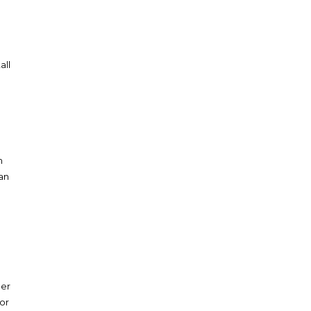
all
m
kan
der
for