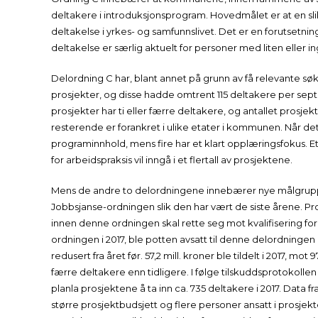
deltakere i introduksjonsprogram. Hovedmålet er at en sl
deltakelse i yrkes- og samfunnslivet. Det er en forutsetnin
deltakelse er særlig aktuelt for personer med liten eller 
Delordning C har, blant annet på grunn av få relevante søkna
prosjekter, og disse hadde omtrent 115 deltakere per septem
prosjekter har ti eller færre deltakere, og antallet prosjekt
resterende er forankret i ulike etater i kommunen. Når det
programinnhold, mens fire har et klart opplæringsfokus. E
for arbeidspraksis vil inngå i et flertall av prosjektene.
Mens de andre to delordningene innebærer nye målgruppe
Jobbsjanse-ordningen slik den har vært de siste årene. P
innen denne ordningen skal rette seg mot kvalifisering
ordningen i 2017, ble potten avsatt til denne delordningen
redusert fra året før. 57,2 mill. kroner ble tildelt i 2017, mo
færre deltakere enn tidligere. I følge tilskuddsprotokollen
planla prosjektene å ta inn ca. 735 deltakere i 2017. Data fr
større prosjektbudsjett og flere personer ansatt i prosjek