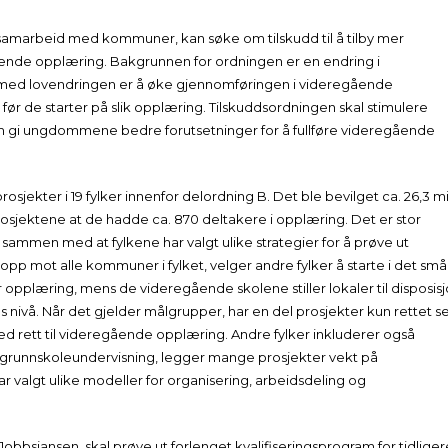
 samarbeid med kommuner, kan søke om tilskudd til å tilby mer
ående opplæring. Bakgrunnen for ordningen er en endring i
 med lovendringen er å øke gjennomføringen i videregående
ør de starter på slik opplæring. Tilskuddsordningen skal stimulere
om gi ungdommene bedre forutsetninger for å fullføre videregående
jekter i 19 fylker innenfor delordning B. Det ble bevilget ca. 26,3 mil
rosjektene at de hadde ca. 870 deltakere i opplæring. Det er stor
e sammen med at fylkene har valgt ulike strategier for å prøve ut
pp mot alle kommuner i fylket, velger andre fylker å starte i det små.
pplæring, mens de videregående skolene stiller lokaler til disposis
 nivå. Når det gjelder målgrupper, har en del prosjekter kun rettet s
 rett til videregående opplæring. Andre fylker inkluderer også
il grunnskoleundervisning, legger mange prosjekter vekt på
valgt ulike modeller for organisering, arbeidsdeling og
sjansen, skal prøve ut forlenget kvalifiseringsprogram for tidliger