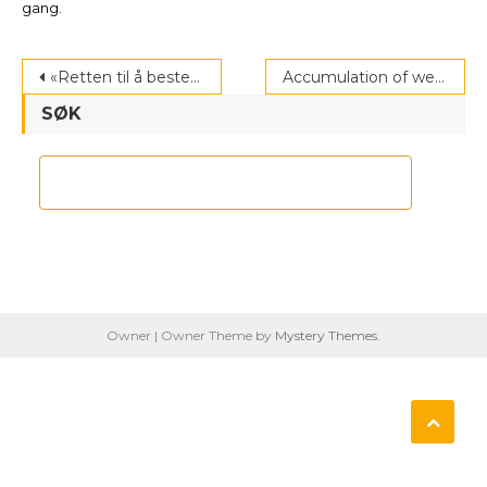
gang.
Post
«Retten til å bestemme over eget liv. Handlingsplan mot negativ sosial kontroll, tvangsekteskap og kjønnslemlestelse (2017-2020)»
Accumulation of welfare problems among immigrants in Norway
navigation
SØK
Owner
|
Owner Theme by
Mystery Themes
.