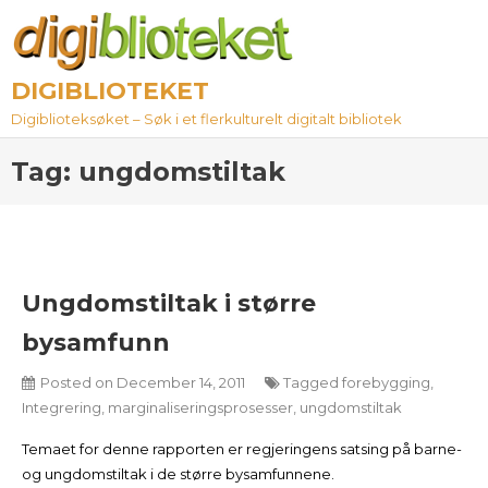
Skip
to
content
DIGIBLIOTEKET
Digiblioteksøket – Søk i et flerkulturelt digitalt bibliotek
Tag:
ungdomstiltak
Ungdomstiltak i større
bysamfunn
Posted on
December 14, 2011
Tagged
forebygging
,
Integrering
,
marginaliseringsprosesser
,
ungdomstiltak
Temaet for denne rapporten er regjeringens satsing på barne-
og ungdomstiltak i de større bysamfunnene.