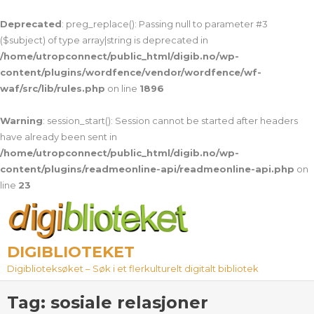
Deprecated
: preg_replace(): Passing null to parameter #3
($subject) of type array|string is deprecated in
/home/utropconnect/public_html/digib.no/wp-
content/plugins/wordfence/vendor/wordfence/wf-
waf/src/lib/rules.php
on line
1896
Warning
: session_start(): Session cannot be started after headers
have already been sent in
/home/utropconnect/public_html/digib.no/wp-
content/plugins/readmeonline-api/readmeonline-api.php
on
line
23
Skip
to
content
DIGIBLIOTEKET
Digiblioteksøket – Søk i et flerkulturelt digitalt bibliotek
Tag:
sosiale relasjoner