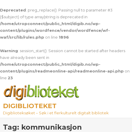
Deprecated
: preg_replace(): Passing null to parameter #3
($subject) of type array|string is deprecated in
/home/utropconnect/public_html/digib.no/wp-
content/plugins/wordfence/vendor/wordfence/wf-
waf/src/lib/rules.php
on line
1896
Warning
: session_start(): Session cannot be started after headers
have already been sent in
/home/utropconnect/public_html/digib.no/wp-
content/plugins/readmeonline-api/readmeonline-api.php
on
line
23
Skip
to
content
DIGIBLIOTEKET
Digiblioteksøket – Søk i et flerkulturelt digitalt bibliotek
Tag:
kommunikasjon