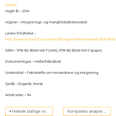
iFAKTA
Utgitt år – 2014
Utgiver – Integrerings- og mangfoldsdirektoratet
Lenke til fulltekst –
http://www.imdi.no/Documents/BrosjyrerHefterHaandbok/iFAKTA
ISBN – 978-82-8246-146-7 (nett), 978-82-8246-145-0 (papir)
Dokumenttype – Hefte/Håndbok
Undertittel – Faktahefte om innvandrere og integrering
Språk – Engelsk, Norsk
Antall sider – 94
Post
Heleide statlige virksomheters mangfold
Komparativ analyse av introduksjonsprogram i Norge, Sverige og Danmark