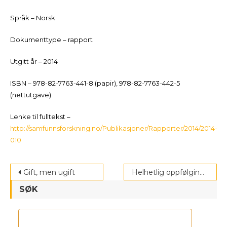
Språk – Norsk
Dokumenttype – rapport
Utgitt år – 2014
ISBN – 978-82-7763-441-8 (papir), 978-82-7763-442-5
(nettutgave)
Lenke til fulltekst –
http://samfunnsforskning.no/Publikasjoner/Rapporter/2014/2014-
010
Post
Gift, men ugift
Helhetlig oppfølging av nyankomne elever
navigation
SØK