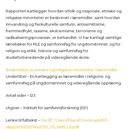
Rapporten kartlegger hvordan urfolk og nasjonale, etniske og
religiøse minoriteter er beskrevet i læremidler, samt hvordan
innvandring og flerkulturelle samfunn, antisemittisme,
fremmedfrykt, rasisme, ekstremisme, terrorisme og
radikaliseringsprosesser, er behandlet. Vi har kartlagt samtlige
lærebøker for RLE og samfunnsfag for ungdomstrinnet, og for
religion og etikk, historie og samfunnsfag for
studieforberedende på videregående skole.
Beskrivelser av etniske og religiøse minoriteter i læremidler
Undertittel – En kartlegging av læremidler i religions- og
samfunnsfag på ungdomstrinnet og videregående opplæring
Antall sider – 123
Utgiver – Institutt for samfunnsforskning (ISF)
Lenke til fulltekst –
file:///C:/Users/frilans/Downloads/ISF-
rapport%202014%2010_V3_Nett_LS.pdf