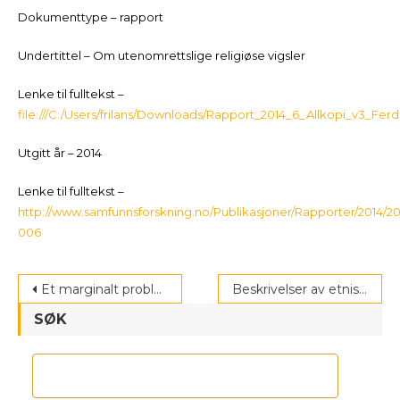
Dokumenttype – rapport
Undertittel – Om utenomrettslige religiøse vigsler
Lenke til fulltekst –
file:///C:/Users/frilans/Downloads/Rapport_2014_6_Allkopi_v3_Ferd
Utgitt år – 2014
Lenke til fulltekst –
http://www.samfunnsforskning.no/Publikasjoner/Rapporter/2014/20
006
Post
Et marginalt problem – Asylsøkere, ulovlig opphold og kriminalitet
Beskrivelser av etniske og religiøse minoriteter i læremidler
navigation
SØK