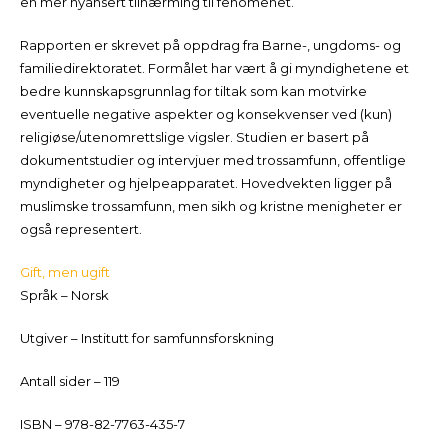
en mer nyansert tilnærming til fenomenet.
Rapporten er skrevet på oppdrag fra Barne-, ungdoms- og
familiedirektoratet. Formålet har vært å gi myndighetene et
bedre kunnskapsgrunnlag for tiltak som kan motvirke
eventuelle negative aspekter og konsekvenser ved (kun)
religiøse/utenomrettslige vigsler. Studien er basert på
dokumentstudier og intervjuer med trossamfunn, offentlige
myndigheter og hjelpeapparatet. Hovedvekten ligger på
muslimske trossamfunn, men sikh og kristne menigheter er
også representert.
Gift, men ugift
Språk – Norsk
Utgiver – Institutt for samfunnsforskning
Antall sider – 119
ISBN – 978-82-7763-435-7