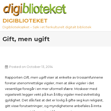
Skip
to
content
DIGIBLIOTEKET
Digiblioteksøket – Søk i et flerkulturelt digitalt bibliotek
Gift, men ugift
Posted on
October 13, 2014
Rapporten
Gift, men ugift
viser at enkelte av trossamfunnene
foretar utenomrettslige vigsler, men at slike vigsler i det
vesentlige foregår i en mer uformell sfære. Moskeer med
vigselsrett legger vekt på kun å tilby vigsler med sivilrettslig
gyldighet. Det slås fast at det er lovlig å gifte seg kun religiøst,
gitt visse forutsetninger, og myndighetene anbefales å innta