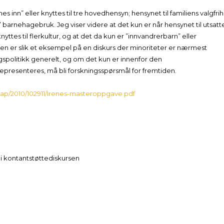
nn” eller knyttes til tre hovedhensyn; hensynet til familiens valgfrih
ns” barnehagebruk. Jeg viser videre at det kun er når hensynet til utsatt
es til flerkultur, og at det da kun er ”innvandrerbarn” eller
en er slik et eksempel på en diskurs der minoriteter er nærmest
ingspolitikk generelt, og om det kun er innenfor den
 representeres, må bli forskningsspørsmål for fremtiden.
skap/2010/102911/Irenes-masteroppgave.pdf
 i kontantstøttediskursen