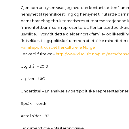
Gjennom analysen viser jeg hvordan kontantstøtten ”rammes i
hensynet til kjønnslikestilling og hensynet til ”utsatte bar
barns barnehagebruk tematiseres at representasjonene knytt
”minoritetsbarn” som representeres. Kontantstøttediskurs
usynlige. Hvorvidt dette gjelder norsk familie- og likestill
”kriselikestillingspolitiske” rammen at etniske minoriteter
Familiepolitikk i det flerkulturelle Norge
Lenke til fulltekst –
http://www.duo.uio.no/publ/statsviten
Utgitt år – 2010
Utgiver – UiO
Undertittel – En analyse av partipolitiske representasjoner
Språk – Norsk
Antall sider – 92
Dokumenttype – Masteroppgave