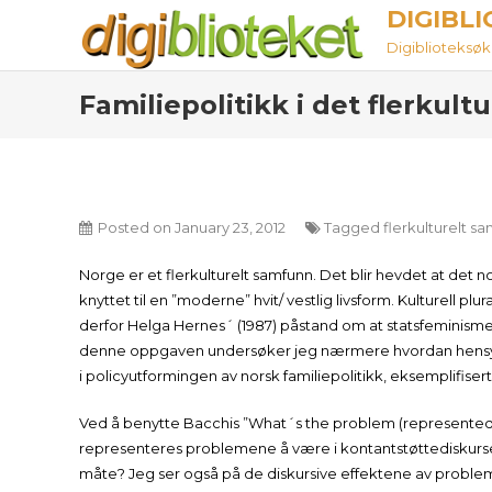
Skip
DIGIBL
to
Digiblioteksøket
content
Familiepolitikk i det flerkult
Posted on
January 23, 2012
Tagged
flerkulturelt s
Norge er et flerkulturelt samfunn. Det blir hevdet at det nors
knyttet til en ”moderne” hvit/ vestlig livsform. Kulturell p
derfor Helga Hernes´ (1987) påstand om at statsfeminismen
denne oppgaven undersøker jeg nærmere hvordan hensynet 
i policyutformingen av norsk familiepolitikk, eksemplifise
Ved å benytte Bacchis ”What´s the problem (represented 
representeres problemene å være i kontantstøttediskursen? 
måte? Jeg ser også på de diskursive effektene av probl