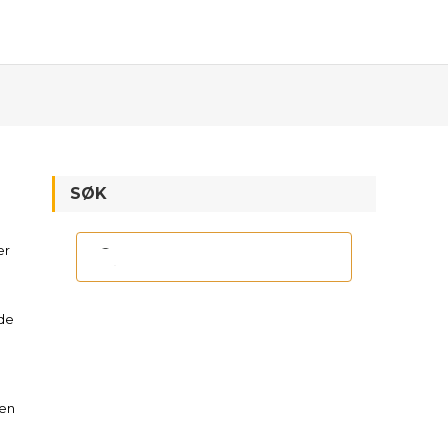
SØK
er
nde
ken