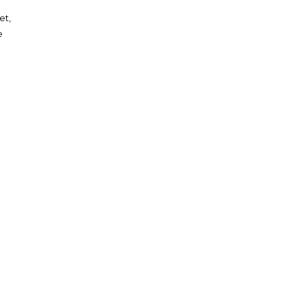
et,
e