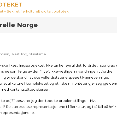
IOTEKET
 – Søk i et flerkulturelt digitalt bibliotek
urelle Norge
amfunn
,
likestilling
,
pluralisme
ke likestillingsprosjektet ikke tar hensyn til det, fordi det i stor grad 
luralisme som følge av den ”nye”, ikke-vestlige innvandringen utfordrer
 gjør de skandinaviske velferdsstatene spesielt kvinnevennlige. I
til kulturell kompleksitet og etniske minoriteter gjør seg gjelde
rt med kontantstøttediskursen.
to be)?” besvarer jeg den todelte problemstillingen: Hva
Relateres disse representasjonene til flerkultur, og i så fall på hvil
emrepresentasjonene.