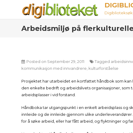
Skip
DIGIBL
to
Digiblioteksøket
content
Arbeidsmiljø på flerkulturell
Posted on
September 29, 2011
Tagged
arbeidsinn
kommunikasjon med innvandrere
,
kulturforståelse
Prosjektet har utarbeidet en kortfattet håndbok som kan b
den enkelte bedrift og arbeidslivets organisasjoner, som t
arbeidsplasser i vid forstand.
Håndboka tar utgangspunkt i en enkelt arbeidsplass og sk
innleide og de innleide gjennom ulike underleverandører
for å søke arbeid, eller har fått arbeid, og flyktninger og f