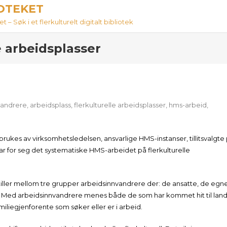
IOTEKET
 – Søk i et flerkulturelt digitalt bibliotek
e arbeidsplasser
vandrere
,
arbeidsplass
,
flerkulturelle arbeidsplasser
,
hms-arbeid
,
rukes av virksomhetsledelsen, ansvarlige HMS-instanser, tillitsvalgte
ar for seg det systematiske HMS-arbeidet på flerkulturelle
iller mellom tre grupper arbeidsinnvandrere der: de ansatte, de egn
. Med arbeidsinnvandrere menes både de som har kommet hit til lan
amiliegjenforente som søker eller er i arbeid.