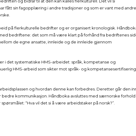
ten og bidrar til at den kan kalles flerkulturell. Det vil si
r fått sin fagopplæring i andre tradisjoner og som er vant med andr
orske.
d på flerkulturelle bedrifter og er organisert kronologisk. Håndbok
ed bedriftene: det som må være klart på forhånd fra bedriftenes sid
mellom de egne ansatte, innleide og de innleide gjennom
ser i det systematiske HMS-arbeidet: språk, kompetanse og
inuerlig HMS-arbeid som sikter mot språk- og kompetansesertifisering
arbeidsplassen og hvordan denne kan forbedres. Deretter går den in
e for bedre kommunikasjon. Håndboka avsluttes med særnorske forhold
 spørsmålet: “Hva vil det si å være arbeidstaker på norsk?”.