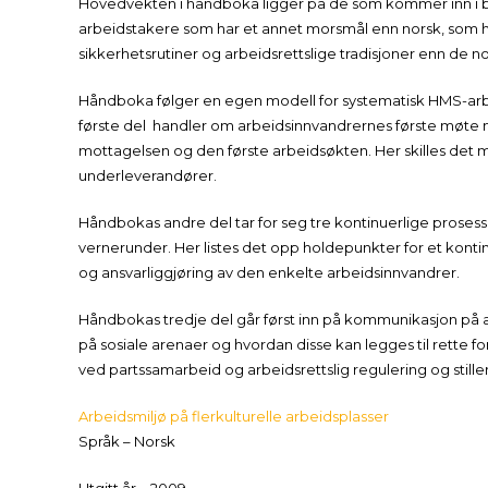
Hovedvekten i håndboka ligger på de som kommer inn i bedrif
arbeidstakere som har et annet morsmål enn norsk, som ha
sikkerhetsrutiner og arbeidsrettslige tradisjoner enn de n
Håndboka følger en egen modell for systematisk HMS-arbei
første del handler om arbeidsinnvandrernes første møte m
mottagelsen og den første arbeidsøkten. Her skilles det 
underleverandører.
Håndbokas andre del tar for seg tre kontinuerlige proses
vernerunder. Her listes det opp holdepunkter for et kont
og ansvarliggjøring av den enkelte arbeidsinnvandrer.
Håndbokas tredje del går først inn på kommunikasjon på 
på sosiale arenaer og hvordan disse kan legges til rett
ved partssamarbeid og arbeidsrettslig regulering og stiller
Arbeidsmiljø på flerkulturelle arbeidsplasser
Språk – Norsk