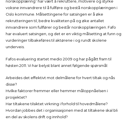
norskopplæring” har vært å rekruttere, motivere og styrke
voksne innvandrere til å fullføre og bestå norskopplæringen i
Oslo kommune. Målsettingene for satsingen er å øke
rekrutteringen til, bedre kvaliteten på og øke antallet
innvandrere som fullfører og består norskopplæringen. Fafo
har evaluert satsingen, og det er en viktig målsetting at funn og
vurderinger tilbakeføres til aktørene i og rundt skolene
underveis.
Fafos evaluering startet medio 2009 og har pågått fram til
høsten 2011. Vi har belyst blant annet følgende spørsmål:
Arbeides det effektivt mot delmålene for hvert tiltak og nås
disse?
Hvilke faktorer fremmer eller hemmer måloppnåelsen i
prosjektet?
Har tiltakene tilsiktet virkning i forhold til hovedmålene?
Hvordan jobbes det i organisasjonen med at tiltakene skal bli
en del av skolens drift og innhold?