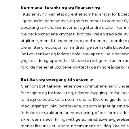
Kommunal forankring og finansiering
I studien av hvilken etat og enhet som har ansvar for boset
ligger under barnevernet, og som nummer to kommer flyktni
bosetting vekk fra barnevernet og til andre etater i komm
gjelder kostnadene knyttet til botiltak. Vel en tredjede
utgiftene, mens litt under en tredjedel mener at den ikke
ble en sterk reduksjon av mindreårige som skulle bosettes
inn i voksenlivet og forlater bofellesskapene. De alders
yngste aldersgruppen, har fått støtte i tidligere studier
fordi de mener at utgiftene knyttet til de mindreårige blir s
Botiltak og overgang til voksenliv
Gjennom botiltakene i eksempelkommunene har vi undersø
for et hjem og for forankring, relasjonsbygging, læring og
for å styrke botiltakene i kommunene. Det ene gjelder en 
med utgangspunkt i botiltakene, og som legger grunnlaget
forholdet er strukturer for medvirkning, både i form av den
sikrer dem medvirkning i viktige administrative avgjørels
men er lite utviklet i andre. Kommunene er i dag ikke påla