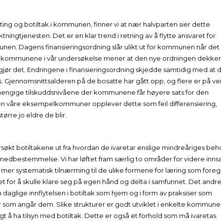
ting og botiltak i kommunen, finner vi at nær halvparten sier dette
ngtjenesten. Det er en klar trend i retning av å flytte ansvaret for
unen. Dagens finansieringsordning slår ulikt ut for kommunen når det
l av kommunene i vår undersøkelse mener at den nye ordningen dekker
 gjør det. Endringene i finansieringsordning skjedde samtidig med at 
. Gjennomsnittsalderen på de bosatte har gått opp, og flere er på ve
avhengige tilskuddsnivåene der kommunene får høyere sats for den
, men våre eksempelkommuner opplever dette som feil differensiering,
tørre jo eldre de blir.
kt botiltakene ut fra hvordan de ivaretar enslige mindreåriges beh
 medbestemmelse. Vi har løftet fram særlig to områder for videre inns
mer systematisk tilnærming til de ulike formene for læring som foreg
 for å skulle klare seg på egen hånd og delta i samfunnet. Det andr
 daglige innflytelsen i botiltak som hjem og i form av praksiser som
er som angår dem. Slike strukturer er godt utviklet i enkelte kommune
gt å ha tilsyn med botiltak. Dette er også et forhold som må ivaretas.