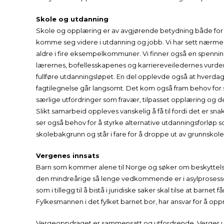
Skole og utdanning
Skole og opplæring er av avgjørende betydning både for de
komme seg videre i utdanning og jobb. Vi har sett nærmere
aldre i fire eksempelkommuner. Vi finner også en spen
lærernes, bofellesskapenes og karriereveiledernes vurder
fullføre utdanningsløpet. En del opplevde også at hverdag
fagtilegnelse går langsomt. Det kom også fram behov for 
særlige utfordringer som fravær, tilpasset opplæring og de
Slikt samarbeid oppleves vanskelig å få til fordi det er
ser også behov for å styrke alternative utdanningsforløp 
skolebakgrunn og står i fare for å droppe ut av grunnskol
Vergenes innsats
Barn som kommer alene til Norge og søker om beskyttelse (
den mindreårige så lenge vedkommende er i asylprosessen.
som i tillegg til å bistå i juridiske saker skal tilse at barn
Fylkesmannen i det fylket barnet bor, har ansvar for å op
Vergeoppdraget er sammensatt og utfordrende. Verger utfo