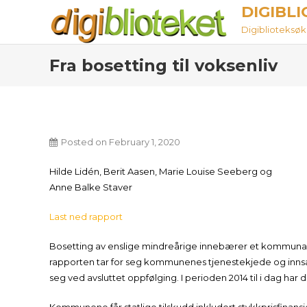
Skip
DIGIBL
to
Digiblioteksøket
content
Fra bosetting til voksenliv
Posted on
February 1, 2020
Hilde Lidén, Berit Aasen, Marie Louise Seeberg og
Anne Balke Staver
Last ned rapport
Bosetting av enslige mindreårige innebærer et kommunalt
rapporten tar for seg kommunenes tjenestekjede og innsa
seg ved avsluttet oppfølging. I perioden 2014 til i dag har