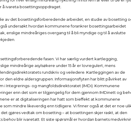
g for hver enslig mindreårig flyktning i inntil fem år eller til de er fyl
r å ivareta bosettingsoppdraget.
tudie av det bosettingsforberedende arbeidet, en studie av bosetting 
ar også undersøkt hvordan kommunene forankrer bosettingsarbeidet
ak, enslige mindreåriges overgang til å bli myndige og til å avslutte
ekjeden.
settingsforberedende fasen. Vi har særlig vurdert kartlegging,
lige mindreårige asylsøkere under 15 år er lovregulert, mens
lendingsdirektoratets rundskriv og veiledere. Kartleggingen av de
 for den eldre aldersgruppen. Informasjonsflyten har blitt påvirket av
em i Integrerings- og mangfoldsdirektoratet (IMDi). Kommunene
ringer enn det som er tilgjengelig for dem gjennom IMDinett og be
unnene er at digitaliseringen har hatt som bieffekt at kommunene
om mindre likeverdig enn tidligere. Vi finner også at det er noe uli
r det gjøres vedtak om bosetting – at bosettingen skjer raskt, at den
 behov blir ivaretatt. Et siste spørsmål er hvordan barnets medvirkni