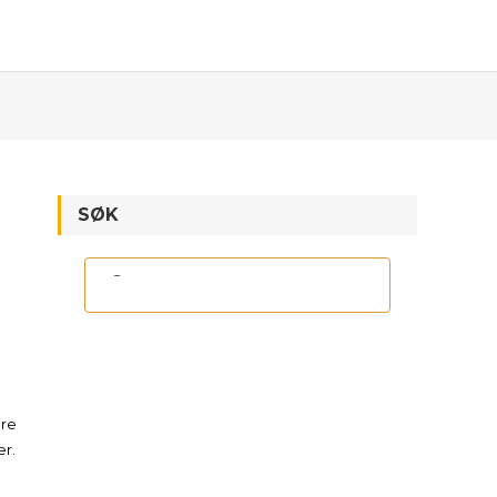
SØK
are
er.