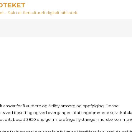
IOTEKET
 – Søk i et flerkulturelt digitalt bibliotek
 ansvar for å vurdere og å tilby omsorg og oppfølging. Denne
ts ved bosetting og ved overgangen til at ungdommene selv skal kl
 det blitt bosatt 3850 enslige mindreårige flyktninger i norske kommun