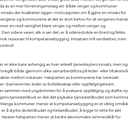
 da av en mer forretningsmessig art. Både verger og kommuner
 innsats der kvaliteten ligger i motivasjonen om å gjøre en innsats for
e vergene og kommunene at det er stort behov for at vergenes mand
finner en reell uenighet blant verger og mellom verger og
 videre veien, slik vi ser det, er å videreutvikle en bred og felles
v nok ressurser til kompetansebygging. Innsatsen må verdsettes, men
kontroll.
r er ikke bare avhengig av hver enkelt tjenesteyters innsats, men og
oregår både gjennom ulike samarbeidsfora på leder- eller tiltaksnivå
akter mellom instanser. Halvparten av kommunene har iverksatt
r i barnevernet, leder av bofellesskap eller oppfølgingsteam,
møter sammen med ungdommen for å evaluere oppfølging og drøfte n
ns tjenestetilbud, er det det psykiske tjenestetilbudet som komm
godt. Mange kommuner mener at kompetansebygging er et viktig områd
r å styrke skoletilbudet og helsetilbudet, å legge til rette for økt
 Nesten halvparten mener at bedre økonomiske rammevilkår for