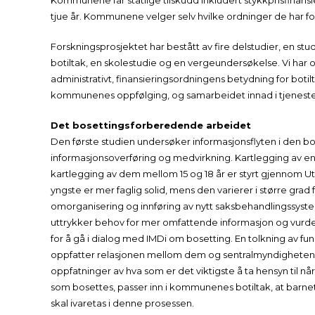
Kommunene får statlige tilskudd inkludert stykkprisfinansierin
tjue år. Kommunene velger selv hvilke ordninger de har fo
Forskningsprosjektet har bestått av fire delstudier, en s
botiltak, en skolestudie og en vergeundersøkelse. Vi h
administrativt, finansieringsordningens betydning for botilt
kommunenes oppfølging, og samarbeidet innad i tjenest
Det bosettingsforberedende arbeidet
Den første studien undersøker informasjonsflyten i den bo
informasjonsoverføring og medvirkning. Kartlegging av ens
kartlegging av dem mellom 15 og 18 år er styrt gjennom Ut
yngste er mer faglig solid, mens den varierer i større grad
omorganisering og innføring av nytt saksbehandlingssyst
uttrykker behov for mer omfattende informasjon og vurde
for å gå i dialog med IMDi om bosetting. En tolkning av f
oppfatter relasjonen mellom dem og sentralmyndighetene s
oppfatninger av hva som er det viktigste å ta hensyn til nå
som bosettes, passer inn i kommunenes botiltak, at barnets
skal ivaretas i denne prosessen.