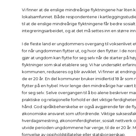
Vi finner at de enslige mindreårige flyktningene har liten k
lokalsamfunnet. Både respondentene i kartleggingsstud
til at de enslige mindreårige flyktningene får bedre sosia
integreringsarbeidet, og at det må settes inn en større inn
I de fleste land er ungdommers overgang til voksenlivet et
for når ungdommen flytter ut, og hvor den flytter. I de no
gjør at ungdom kan flytte for seg selv når de starter på hø
flyktninger som skal etablere seg. Vi har undersøkt erf
kommunen, reduseres og blir avviklet. Vi finner at endringer
de er 20 år. En del kommuner bruker imidlertid 18 år som mi
flytter på en hybel. Hvor lenge den mindreårige har vært b
for seg selv. Selve overgangen til å bo alene beskriver man
praktiske og relasjonelle forhold er det viktige ferdighe
hånd. God språkbeherskelse er også avgjørende før de fl
økonomiske ansvaret som utfordrende. Viktige suksessfak
hverdagsmestring, økonomiferdigheter, sosialt nettverk og
utvide perioden ungdommene har verge, til de er 20 år. M
fornyelse av oppholdstillatelse eller statsborgerskap.