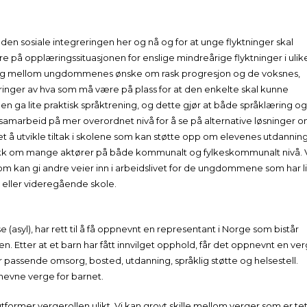
n sosiale integreringen her og nå og for at unge flyktninger skal
 på opplæringssituasjonen for enslige mindreårige flyktninger i ulik
ning mellom ungdommenes ønske om rask progresjon og de voksnes,
inger av hva som må være på plass for at den enkelte skal kunne
en ga lite praktisk språktrening, og dette gjør at både språklæring og
samarbeid på mer overordnet nivå for å se på alternative løsninger 
t å utvikle tiltak i skolene som kan støtte opp om elevenes utdanning
 snakk om mange aktører på både kommunalt og fylkeskommunalt nivå. 
som kan gi andre veier inn i arbeidslivet for de ungdommene som har l
e eller videregående skole.
asyl), har rett til å få oppnevnt en representant i Norge som bistår
 Etter at et barn har fått innvilget opphold, får det oppnevnt en ve
et får passende omsorg, bosted, utdanning, språklig støtte og helsestell.
pnevne verge for barnet.
rmer vergerollen ulikt. Vi kan grovt skille mellom verger som er tet