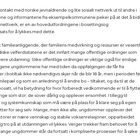
ontakt med norske jevnaldrende og lite sosialt nettverk ut til andre i
iene og informantene fra eksempelkommunene peker på at det å bid
lt nettverk, er en av hovedutfordringene i bosettingsog
sats for å lykkes med dette.
 familieanliggende, der familiens medvirkning og ressurser er vesentl
rdiske velferdsstatene er det innført mange offentlige ordninger som
yere utdanning. Slike offentlige ordninger er viktige også for enslige
aringene ungdommene har med tiden da oppfølgingen de får fra
 i botiltak ikke nødvendigvis skjer når de blir 18 år, men i perioden fø
lepæl og som en anledning til å endre bo – tiltaket, og da til at de
osatt, vil ha betydning for hvor forberedt vedkommende er til å flytt
ge som stor; de sover dårlig og opplever ensomhet. I tillegg til
ter og systemkunnskap som må være på plass for å klare seg på egen
ytter for seg selv. Mange, men ikke alle, ungdommer opplever det
torer er nære vennskap og stabile voksenrelasjoner, opparbeidet
 tro på at utdanningen vil lykkes. Verger trekker fram behovet for å
ange ungdommer står da fortsatt i kompliserte prosesser for å søke