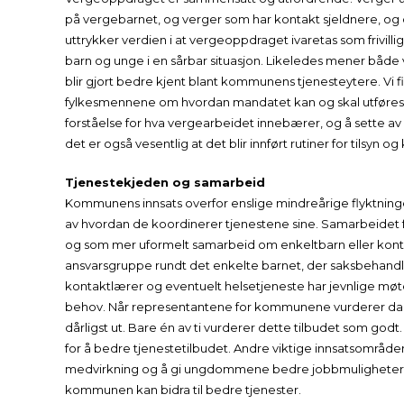
på vergebarnet, og verger som har kontakt sjeldnere, og
uttrykker verdien i at vergeoppdraget ivaretas som frivillig
barn og unge i en sårbar situasjon. Likeledes mener båd
blir gjort bedre kjent blant kommunens tjenesteytere. Vi 
fylkesmennene om hvordan mandatet kan og skal utføres. Den
forståelse for hva vergearbeidet innebærer, og å sette a
det er også vesentlig at det blir innført rutiner for tilsyn og 
Tjenestekjeden og samarbeid
Kommunens innsats overfor enslige mindreårige flyktninge
av hvordan de koordinerer tjenestene sine. Samarbeidet f
og som mer uformelt samarbeid om enkeltbarn eller kont
ansvarsgruppe rundt det enkelte barnet, der saksbehandle
kontaktlærer og eventuelt helsetjeneste har jevnlige 
behov. Når representantene for kommunene vurderer dage
dårligst ut. Bare én av ti vurderer dette tilbudet som 
for å bedre tjenestetilbudet. Andre viktige innsatsområder e
medvirkning og å gi ungdommene bedre jobbmuligheter.
kommunen kan bidra til bedre tjenester.