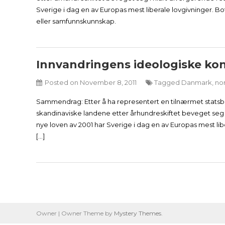
Sverige i dag en av Europas mest liberale lovgivninger. Bot
eller samfunnskunnskap.
Innvandringens ideologiske ko
Posted on
November 8, 2011
Tagged
Danmark
,
no
Sammendrag: Etter å ha representert en tilnærmet statsbo
skandinaviske landene etter århundreskiftet beveget seg
nye loven av 2001 har Sverige i dag en av Europas mest libe
[…]
Owner
|
Owner Theme by
Mystery Themes
.