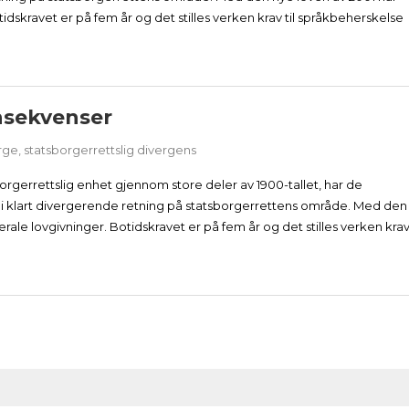
idskravet er på fem år og det stilles verken krav til språkbeherskelse
nsekvenser
rge
,
statsborgerrettslig divergens
rgerrettslig enhet gjennom store deler av 1900-tallet, har de
 i klart divergerende retning på statsborgerrettens område. Med den
rale lovgivninger. Botidskravet er på fem år og det stilles verken kra