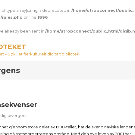
 of type array|string is deprecated in
/home/utropconnect/public_
/rules.php
on line
1896
ave already been sent in
/home/utropconnect/public_html/digib.
IOTEKET
 – Søk i et flerkulturelt digitalt bibliotek
ergens
nsekvenser
slig divergens
enhet gjennom store deler av 1900-tallet, har de skandinaviske landen
etning på statsborgerrettens område. Med den nye loven av 2001 har