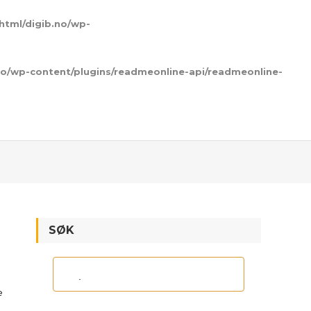
html/digib.no/wp-
no/wp-content/plugins/readmeonline-api/readmeonline-
SØK
e