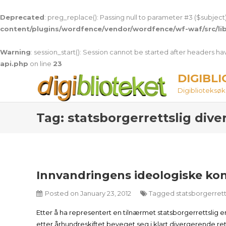
Deprecated
: preg_replace(): Passing null to parameter #3 ($subject)
content/plugins/wordfence/vendor/wordfence/wf-waf/src/lib
Warning
: session_start(): Session cannot be started after headers h
api.php
on line
23
Skip
DIGIBL
to
Digiblioteksøket
content
Tag:
statsborgerrettslig div
Innvandringens ideologiske ko
Posted on
January 23, 2012
Tagged
statsborgerrett
Etter å ha representert en tilnærmet statsborgerrettslig 
etter århundreskiftet beveget seg i klart divergerende r