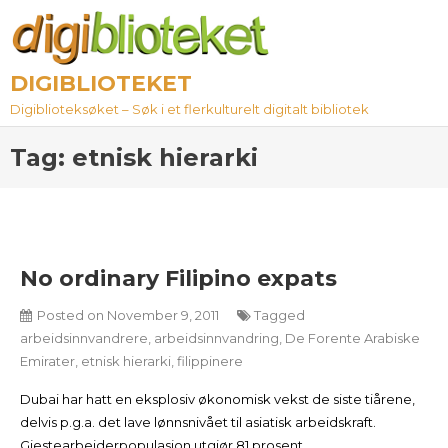
Skip
to
content
DIGIBLIOTEKET
Digiblioteksøket – Søk i et flerkulturelt digitalt bibliotek
Tag:
etnisk hierarki
No ordinary Filipino expats
Posted on
November 9, 2011
Tagged
arbeidsinnvandrere
,
arbeidsinnvandring
,
De Forente Arabiske
Emirater
,
etnisk hierarki
,
filippinere
Dubai har hatt en eksplosiv økonomisk vekst de siste tiårene,
delvis p.g.a. det lave lønnsnivået til asiatisk arbeidskraft.
Gjestearbeiderpopulasjon utgjør 81 prosent.