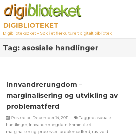
Skip
to
content
DIGIBLIOTEKET
Digiblioteksøket – Søk i et flerkulturelt digitalt bibliotek
Tag:
asosiale handlinger
Innvandrerungdom –
marginalisering og utvikling av
problematferd
Posted on
December 14, 2011
Tagged
asosiale
handlinger
,
Innvandrerungdom
,
kriminalitet
,
marginaliseringsprosesser
,
problemadferd
,
rus
,
vold