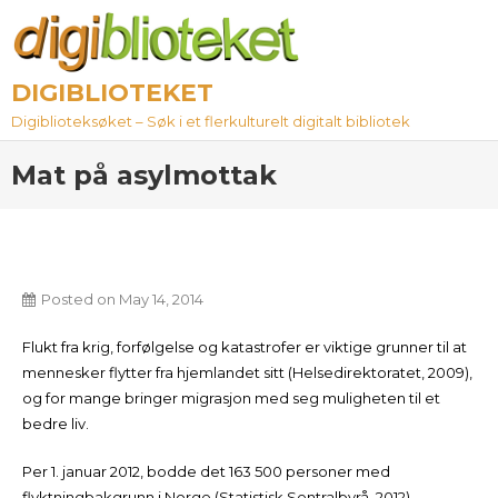
Skip
to
content
DIGIBLIOTEKET
Digiblioteksøket – Søk i et flerkulturelt digitalt bibliotek
Mat på asylmottak
Posted on
May 14, 2014
Flukt fra krig, forfølgelse og katastrofer er viktige grunner til at
mennesker flytter fra hjemlandet sitt (Helsedirektoratet, 2009),
og for mange bringer migrasjon med seg muligheten til et
bedre liv.
Per 1. januar 2012, bodde det 163 500 personer med
flyktningbakgrunn i Norge (Statistisk Sentralbyrå, 2012).