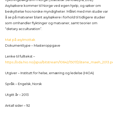
Asylsøkere kommer til Norge ved egen hjelp, og søker om
beskyttelse hos norske myndigheter. Målet med min studie var
å se på matvaner blant asylsøkere i forhold til tidligere studier
som omhandler flyktinger og matvaner, samt teorier om
“dietary acculturation”.
Mat på asylmottak
Dokumenttype – Masteroppgave
Lenke til fulltekst –
https://oda.hio.no/jspui/bitstream/10642/1507/2/stene_maeh_2013.p
Utgiver – Institutt for helse, ernæring og ledelse (HiOA)
Språk – Engelsk, Norsk
Utgitt år – 2013
Antall sider – 92