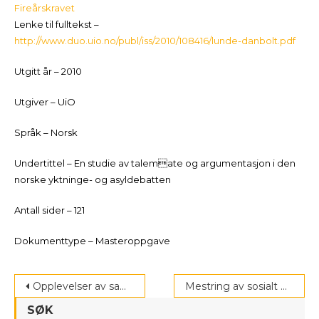
Fireårskravet
Lenke til fulltekst –
http://www.duo.uio.no/publ/iss/2010/108416/lunde-danbolt.pdf
Utgitt år – 2010
Utgiver – UiO
Språk – Norsk
Undertittel – En studie av talemate og argumentasjon i den
norske yktninge- og asyldebatten
Antall sider – 121
Dokumenttype – Masteroppgave
Post
Opplevelser av samarbeidet med skolen
Mestring av sosialt nettverk
navigation
SØK