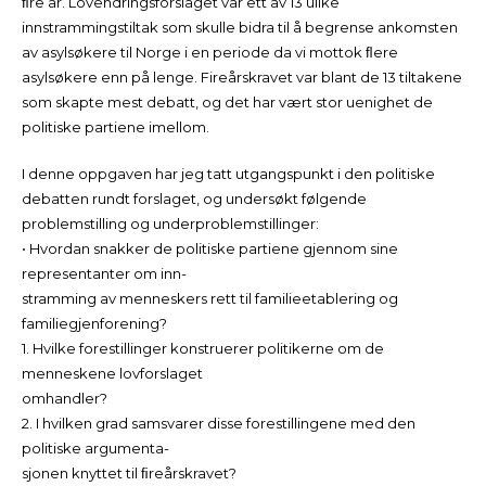
ﬁre år. Lovendringsforslaget var ett av 13 ulike
innstrammingstiltak som skulle bidra til å begrense ankomsten
av asylsøkere til Norge i en periode da vi mottok ﬂere
asylsøkere enn på lenge. Fireårskravet var blant de 13 tiltakene
som skapte mest debatt, og det har vært stor uenighet de
politiske partiene imellom.
I denne oppgaven har jeg tatt utgangspunkt i den politiske
debatten rundt forslaget, og undersøkt følgende
problemstilling og underproblemstillinger:
• Hvordan snakker de politiske partiene gjennom sine
representanter om inn-
stramming av menneskers rett til familieetablering og
familiegjenforening?
1. Hvilke forestillinger konstruerer politikerne om de
menneskene lovforslaget
omhandler?
2. I hvilken grad samsvarer disse forestillingene med den
politiske argumenta-
sjonen knyttet til ﬁreårskravet?