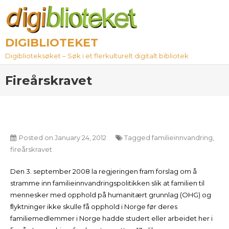
Skip
to
content
DIGIBLIOTEKET
Digiblioteksøket – Søk i et flerkulturelt digitalt bibliotek
Fireårskravet
Posted on
January 24, 2012
Tagged
familieinnvandring
,
fireårskravet
Den 3. september 2008 la regjeringen fram forslag om å
stramme inn familieinnvandringspolitikken slik at familien til
mennesker med opphold på humanitært grunnlag (OHG) og
ﬂyktninger ikke skulle få opphold i Norge før deres
familiemedlemmer i Norge hadde studert eller arbeidet her i