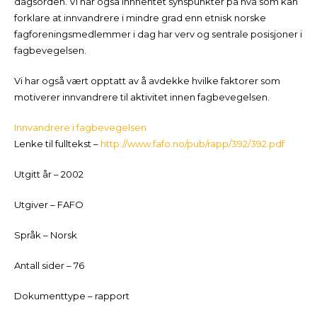
dagsorden. Vi har også innhentet synspunkter på hva som kan
forklare at innvandrere i mindre grad enn etnisk norske
fagforeningsmedlemmer i dag har verv og sentrale posisjoner i
fagbevegelsen.
Vi har også vært opptatt av å avdekke hvilke faktorer som
motiverer innvandrere til aktivitet innen fagbevegelsen.
Innvandrere i fagbevegelsen
Lenke til fulltekst –
http://www.fafo.no/pub/rapp/392/392.pdf
Utgitt år – 2002
Utgiver – FAFO
Språk – Norsk
Antall sider – 76
Dokumenttype – rapport