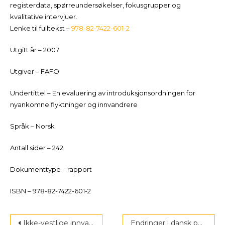
registerdata, spørreundersøkelser, fokusgrupper og
kvalitative intervjuer.
Lenke til fulltekst –
978-82-7422-601-2
Utgitt år – 2007
Utgiver – FAFO
Undertittel – En evaluering av introduksjonsordningen for
nyankomne flyktninger og innvandrere
Språk – Norsk
Antall sider – 242
Dokumenttype – rapport
ISBN – 978-82-7422-601-2
Post
Ikke-vestlige innvandrere på Grønland
Endringer i dansk politikk?