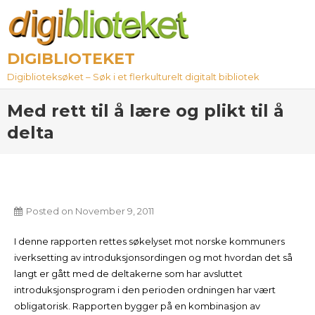
Skip
to
content
DIGIBLIOTEKET
Digiblioteksøket – Søk i et flerkulturelt digitalt bibliotek
Med rett til å lære og plikt til å
delta
Posted on
November 9, 2011
I denne rapporten rettes søkelyset mot norske kommuners
iverksetting av introduksjonsordingen og mot hvordan det så
langt er gått med de deltakerne som har avsluttet
introduksjonsprogram i den perioden ordningen har vært
obligatorisk. Rapporten bygger på en kombinasjon av