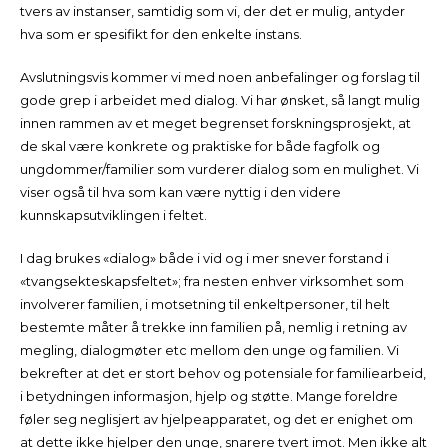
tvers av instanser, samtidig som vi, der det er mulig, antyder
hva som er spesifikt for den enkelte instans.
Avslutningsvis kommer vi med noen anbefalinger og forslag til
gode grep i arbeidet med dialog. Vi har ønsket, så langt mulig
innen rammen av et meget begrenset forskningsprosjekt, at
de skal være konkrete og praktiske for både fagfolk og
ungdommer/familier som vurderer dialog som en mulighet. Vi
viser også til hva som kan være nyttig i den videre
kunnskapsutviklingen i feltet.
I dag brukes «dialog» både i vid og i mer snever forstand i
«tvangsekteskapsfeltet»; fra nesten enhver virksomhet som
involverer familien, i motsetning til enkeltpersoner, til helt
bestemte måter å trekke inn familien på, nemlig i retning av
megling, dialogmøter etc mellom den unge og familien. Vi
bekrefter at det er stort behov og potensiale for familiearbeid,
i betydningen informasjon, hjelp og støtte. Mange foreldre
føler seg neglisjert av hjelpeapparatet, og det er enighet om
at dette ikke hjelper den unge, snarere tvert imot. Men ikke alt