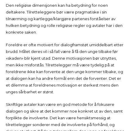
Den religiøse dimensjonen kan ha betydning for noen
deltakere. Tilretteleggere bør være pragmatiske i sin
tilnærming og kartlegge/klargjøre partenes forståelser av
hvilken betydning og rolle religiøse regler og avtaler har i den
konkrete saken.
Foreldre er ofte motivert for dialogframstøt umiddelbart etter
brudd. Målet deres vil i så fall være å få den unge tilbake før
«skaden» blir kjent utad. Denne motivasjonen bør utnyttes,
men ikke misforstås. Tilrettelegger må være tydelig på at
foreldrene ikke kan forvente at den unge kommer tilbake, og
at dialogen kan ha andre formål enn det de forventer. Det er
et dilemma at foreldrenes motivasjon er sterkest mens den
unges sårbarhet er størst.
Skriftlige avtaler kan være en god metode for å fokusere
dialogen og sikre at det kommer noe konkret ut av den, samt
forplikte de involverte. Det kan være hensiktsmessig at
tilrettelegger sonderer med de involverte på forhånd, og