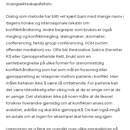
«tvangsekteskapsfeltet».
Dialog som metode har blitt «et kjært barn med mange navn» i
dagens norske og internasjonale tekster om
konflikthåndtering. Andre begreper som brukes er også
megling og konfliktmegling, dialogmøter, stormøter,
conferencing, family group conferencing, VOM (victim
offender mediation) osv. Ofte blir Restorative Justice (heretter
RJ) eller Gjenopprettende Rett, brukt som en
samlebetegnelse på ulike former for utenomrettslig
konflikthåndtering som har som mål en forsoning eller
gjenoppretting av relasjoner mellom partene i konflikt. Men
målet behøver ikke å være så omfattende. For partene kan
det være tilstrekkelig eller viktig nok at de er enige om at de
er uenige. Det utelukker ikke på noen måte at de likevel
forsikrer hverandre gjensidig om at konflikten anses som
avsluttet, avblåst og skal ikke gjenoppstå. De kan også inngå
en avtale om at ingen for eksempel skal hevne seg igjen.
I rapporten gir vi først en oversikt over ulike perspektiver på