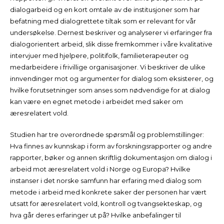
dialogarbeid og en kort omtale av de institusjoner som har
befatning med dialogrettete tiltak som er relevant for vår
undersøkelse. Dernest beskriver og analyserer vi erfaringer fra
dialogorientert arbeid, slik disse fremkommer i våre kvalitative
intervjuer med hjelpere, politifolk, familieterapeuter og
medarbeidere i frivillige organisasjoner. Vi beskriver de ulike
innvendinger mot og argumenter for dialog som eksisterer, og
hvilke forutsetninger som anses som nødvendige for at dialog
kan være en egnet metode i arbeidet med saker om
æresrelatert vold.
Studien har tre overordnede spørsmål og problemstillinger:
Hva finnes av kunnskap i form av forskningsrapporter og andre
rapporter, bøker og annen skriftlig dokumentasjon om dialog i
arbeid mot æresrelatert vold i Norge og Europa? Hvilke
instanser i det norske samfunn har erfaring med dialog som
metode i arbeid med konkrete saker der personen har vært
utsatt for æresrelatert vold, kontroll og tvangsekteskap, og
hva går deres erfaringer ut på? Hvilke anbefalinger til