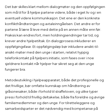
Det bør skilles klart mellom dialogmøter og den oppfølgingen
som må til for å hjelpe partene videre, både i eget liv og i en
eventuell videre kommunikasjon. Det ene er den konkrete
konflikthåndteringen og avtaleinngåelsen. Det andre er for
partene å lære å leve med dette på en annen måte enn før.
Praksis kan endres fort, men holdningsendringer tar tid, og
krever andre hjelpetiltak. En dialogprosess inkluderer en
oppfølgingsfase. Et oppfølgingsløp bør inkludere ansikt-til-
ansikt-møter med den unge i starten, relativt hyppig
telefonkontakt på hjelpers initiativ, som fases over i noe
sjeldnere kontakt når hjelper har sikret seg at den unge
fungerer bra.
Metodeutvikling i hjelpeapparatet, både det profesjonelle og
det frivillige, bør omfatte kunnskap om håndtering av
gråsonesaker, både i forhold til straffeloven, og ulike typer
press i forhold til frivillig deltakelse, både fra foreldre og øvrige
familiemedlemmer og den unge. For tilretteleggere og
samarbeidsparter er det nødvendig med kompetanse på