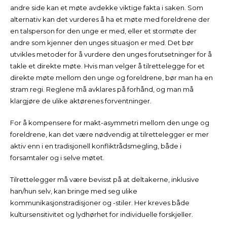
andre side kan et møte avdekke viktige fakta i saken. Som
alternativ kan det vurderes å ha et møte med foreldrene der
en talsperson for den unge er med, eller et stormøte der
andre som kjenner den unges situasjon er med. Det bør
utvikles metoder for å vurdere den unges forutsetninger for å
takle et direkte møte. Hvis man velger å tilrettelegge for et
direkte møte mellom den unge og foreldrene, bør man ha en
stram regi. Reglene må avklares på forhånd, og man må
klargjøre de ulike aktørenes forventninger.
For å kompensere for makt-asymmetri mellom den unge og
foreldrene, kan det være nødvendig at tilrettelegger er mer
aktiv enn i en tradisjonell konfliktrådsmegling, både i
forsamtaler og i selve møtet.
Tilrettelegger må være bevisst på at deltakerne, inklusive
han/hun selv, kan bringe med seg ulike
kommunikasjonstradisjoner og -stiler. Her kreves både
kultursensitivitet og lydhørhet for individuelle forskjeller.