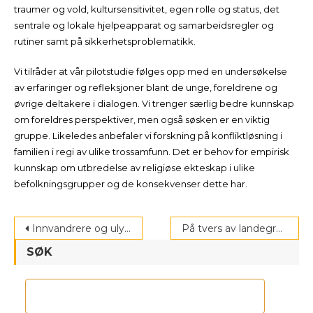
traumer og vold, kultursensitivitet, egen rolle og status, det
sentrale og lokale hjelpeapparat og samarbeidsregler og
rutiner samt på sikkerhetsproblematikk.
Vi tilråder at vår pilotstudie følges opp med en undersøkelse
av erfaringer og refleksjoner blant de unge, foreldrene og
øvrige deltakere i dialogen. Vi trenger særlig bedre kunnskap
om foreldres perspektiver, men også søsken er en viktig
gruppe. Likeledes anbefaler vi forskning på konfliktløsning i
familien i regi av ulike trossamfunn. Det er behov for empirisk
kunnskap om utbredelse av religiøse ekteskap i ulike
befolkningsgrupper og de konsekvenser dette har.
Post
Innvandrere og ulykker
På tvers av landegrenser – Arbeid mot tvangsekteskap og kjønnslemlestelse
navigation
SØK