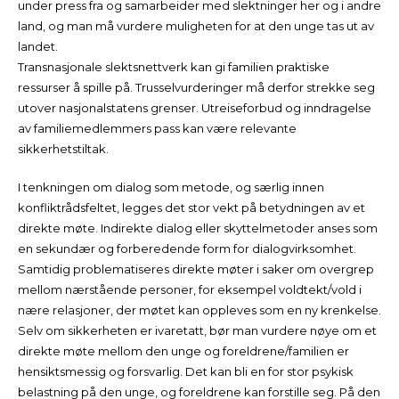
under press fra og samarbeider med slektninger her og i andre
land, og man må vurdere muligheten for at den unge tas ut av
landet.
Transnasjonale slektsnettverk kan gi familien praktiske
ressurser å spille på. Trusselvurderinger må derfor strekke seg
utover nasjonalstatens grenser. Utreiseforbud og inndragelse
av familiemedlemmers pass kan være relevante
sikkerhetstiltak.
I tenkningen om dialog som metode, og særlig innen
konfliktrådsfeltet, legges det stor vekt på betydningen av et
direkte møte. Indirekte dialog eller skyttelmetoder anses som
en sekundær og forberedende form for dialogvirksomhet.
Samtidig problematiseres direkte møter i saker om overgrep
mellom nærstående personer, for eksempel voldtekt/vold i
nære relasjoner, der møtet kan oppleves som en ny krenkelse.
Selv om sikkerheten er ivaretatt, bør man vurdere nøye om et
direkte møte mellom den unge og foreldrene/familien er
hensiktsmessig og forsvarlig. Det kan bli en for stor psykisk
belastning på den unge, og foreldrene kan forstille seg. På den