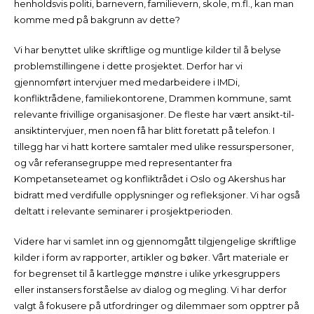
henholdsvis politi, barnevern, familievern, skole, m.fl., kan man
komme med på bakgrunn av dette?
Vi har benyttet ulike skriftlige og muntlige kilder til å belyse
problemstillingene i dette prosjektet. Derfor har vi
gjennomført intervjuer med medarbeidere i IMDi,
konfliktrådene, familiekontorene, Drammen kommune, samt
relevante frivillige organisasjoner. De fleste har vært ansikt-til-
ansiktintervjuer, men noen få har blitt foretatt på telefon. I
tillegg har vi hatt kortere samtaler med ulike ressurspersoner,
og vår referansegruppe med representanter fra
Kompetanseteamet og konfliktrådet i Oslo og Akershus har
bidratt med verdifulle opplysninger og refleksjoner. Vi har også
deltatt i relevante seminarer i prosjektperioden.
Videre har vi samlet inn og gjennomgått tilgjengelige skriftlige
kilder i form av rapporter, artikler og bøker. Vårt materiale er
for begrenset til å kartlegge mønstre i ulike yrkesgruppers
eller instansers forståelse av dialog og megling. Vi har derfor
valgt å fokusere på utfordringer og dilemmaer som opptrer på