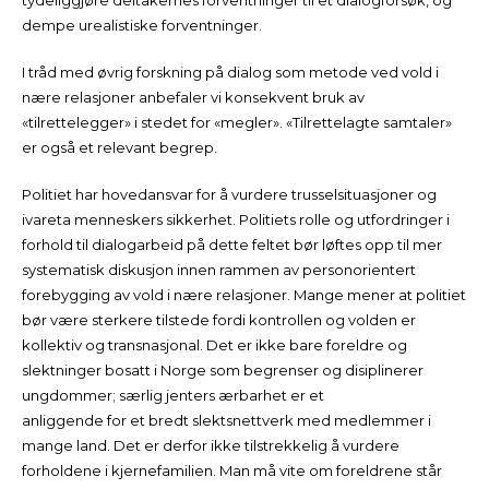
tydeliggjøre deltakernes forventninger til et dialogforsøk, og
dempe urealistiske forventninger.
I tråd med øvrig forskning på dialog som metode ved vold i
nære relasjoner anbefaler vi konsekvent bruk av
«tilrettelegger» i stedet for «megler». «Tilrettelagte samtaler»
er også et relevant begrep.
Politiet har hovedansvar for å vurdere trusselsituasjoner og
ivareta menneskers sikkerhet. Politiets rolle og utfordringer i
forhold til dialogarbeid på dette feltet bør løftes opp til mer
systematisk diskusjon innen rammen av personorientert
forebygging av vold i nære relasjoner. Mange mener at politiet
bør være sterkere tilstede fordi kontrollen og volden er
kollektiv og transnasjonal. Det er ikke bare foreldre og
slektninger bosatt i Norge som begrenser og disiplinerer
ungdommer; særlig jenters ærbarhet er et
anliggende for et bredt slektsnettverk med medlemmer i
mange land. Det er derfor ikke tilstrekkelig å vurdere
forholdene i kjernefamilien. Man må vite om foreldrene står