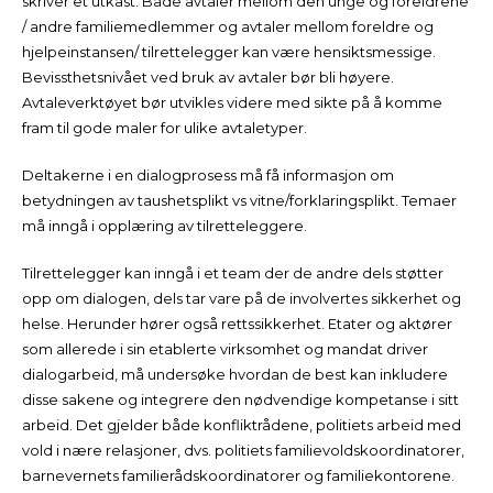
skriver et utkast. Både avtaler mellom den unge og foreldrene
/ andre familiemedlemmer og avtaler mellom foreldre og
hjelpeinstansen/ tilrettelegger kan være hensiktsmessige.
Bevissthetsnivået ved bruk av avtaler bør bli høyere.
Avtaleverktøyet bør utvikles videre med sikte på å komme
fram til gode maler for ulike avtaletyper.
Deltakerne i en dialogprosess må få informasjon om
betydningen av taushetsplikt vs vitne/forklaringsplikt. Temaer
må inngå i opplæring av tilretteleggere.
Tilrettelegger kan inngå i et team der de andre dels støtter
opp om dialogen, dels tar vare på de involvertes sikkerhet og
helse. Herunder hører også rettssikkerhet. Etater og aktører
som allerede i sin etablerte virksomhet og mandat driver
dialogarbeid, må undersøke hvordan de best kan inkludere
disse sakene og integrere den nødvendige kompetanse i sitt
arbeid. Det gjelder både konfliktrådene, politiets arbeid med
vold i nære relasjoner, dvs. politiets familievoldskoordinatorer,
barnevernets familierådskoordinatorer og familiekontorene.