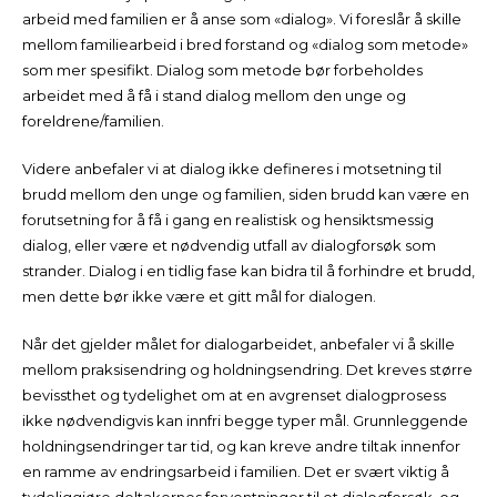
arbeid med familien er å anse som «dialog». Vi foreslår å skille
mellom familiearbeid i bred forstand og «dialog som metode»
som mer spesifikt. Dialog som metode bør forbeholdes
arbeidet med å få i stand dialog mellom den unge og
foreldrene/familien.
Videre anbefaler vi at dialog ikke defineres i motsetning til
brudd mellom den unge og familien, siden brudd kan være en
forutsetning for å få i gang en realistisk og hensiktsmessig
dialog, eller være et nødvendig utfall av dialogforsøk som
strander. Dialog i en tidlig fase kan bidra til å forhindre et brudd,
men dette bør ikke være et gitt mål for dialogen.
Når det gjelder målet for dialogarbeidet, anbefaler vi å skille
mellom praksisendring og holdningsendring. Det kreves større
bevissthet og tydelighet om at en avgrenset dialogprosess
ikke nødvendigvis kan innfri begge typer mål. Grunnleggende
holdningsendringer tar tid, og kan kreve andre tiltak innenfor
en ramme av endringsarbeid i familien. Det er svært viktig å