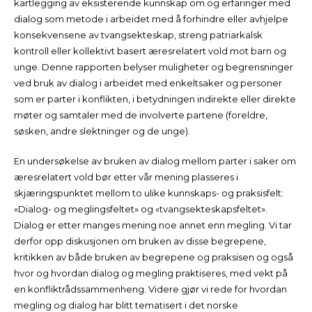
kartlegging av eksisterende kunnskap om og erfaringer med
dialog som metode i arbeidet med å forhindre eller avhjelpe
konsekvensene av tvangsekteskap, streng patriarkalsk
kontroll eller kollektivt basert æresrelatert vold mot barn og
unge. Denne rapporten belyser muligheter og begrensninger
ved bruk av dialog i arbeidet med enkeltsaker og personer
som er parter i konflikten, i betydningen indirekte eller direkte
møter og samtaler med de involverte partene (foreldre,
søsken, andre slektninger og de unge).
En undersøkelse av bruken av dialog mellom parter i saker om
æresrelatert vold bør etter vår mening plasseres i
skjæringspunktet mellom to ulike kunnskaps- og praksisfelt:
«Dialog- og meglingsfeltet» og «tvangsekteskapsfeltet».
Dialog er etter manges mening noe annet enn megling. Vi tar
derfor opp diskusjonen om bruken av disse begrepene,
kritikken av både bruken av begrepene og praksisen og også
hvor og hvordan dialog og megling praktiseres, med vekt på
en konfliktrådssammenheng. Videre gjør vi rede for hvordan
megling og dialog har blitt tematisert i det norske