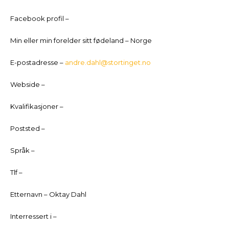
Facebook profil –
Min eller min forelder sitt fødeland – Norge
E-postadresse –
andre.dahl@stortinget.no
Webside –
Kvalifikasjoner –
Poststed –
Språk –
Tlf –
Etternavn – Oktay Dahl
Interressert i –