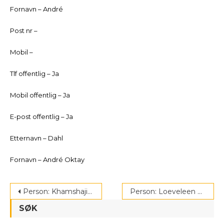
Fornavn – André
Post nr –
Mobil –
Tlf offentlig – Ja
Mobil offentlig – Ja
E-post offentlig – Ja
Etternavn – Dahl
Fornavn – André Oktay
Post
Person: Khamshajiny Gunaratnam
Person: Loeveleen Rihel Brenna
navigation
SØK